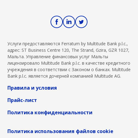
платежа.
точно
ka jūsu
Основные
рассчитать
tiešsaistes
термины,
свои
bankas
которые
кредитные
pakalpojumi
необходимо
расходы,
ir droši un
знать,
чтобы
bez raizēm,
Услуги предоставляются Ferratum by Multitude Bank p.l.c.,
адрес: ST Business Centre 120, The Strand, Gzira, GZR 1027,
включают
принимать
esam
Мальта. Управление финансовых услуг Мальты
консолидацию
осознанные
apkopojuši
лицензировало Multitude Bank p.l.c. в качестве кредитного
долгов,
финансовые
piecus
учреждения в соответствии с Законом о банках. Multitude
перенос
решения.
vienkāršus
Bank p.l.c. является дочерней компанией Multitude AG.
баланса и
soļus, kas
упрощённый
palīdzēs
Правила и условия
график
jums
Прайс-лист
погашения,
saglabāt
что в целом
aizsardzību.&nb
Политика конфиденциальности
способствует
финансовой
Политика использования файлов cookie
стабильности