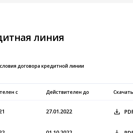
дитная линия
словия договора кредитной линии
телен с
Действителен до
Скачат
21
27.01.2022
PD
22
01.10.2022
PD