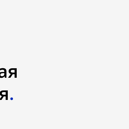
ая
я
.