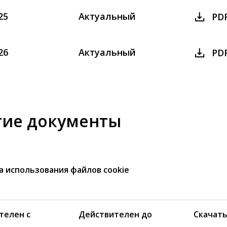
25
Актуальный
PD
26
Актуальный
PD
гие документы
а использования файлов cookie
телен с
Действителен до
Скачат