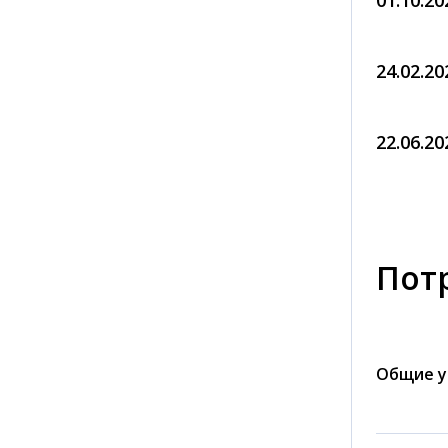
01.10.20
24.02.20
22.06.20
Пот
Общие у