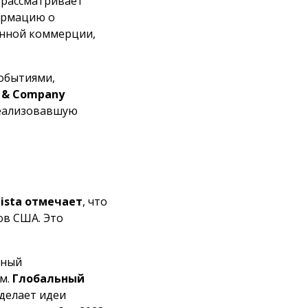
 рассматривает
ормацию о
ронной коммерции,
обытиями,
 & Company
реализовавшую
tista отмечает
, что
ов США. Это
нный
ым.
Глобальный
 делает идеи