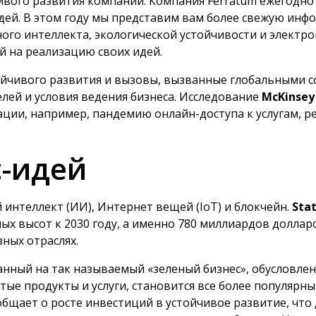
чивого развития компании. Компания Ferratum ежегодно
ей. В этом году мы представим вам более свежую инф
ного интеллекта, экологической устойчивости и элект
 на реализацию своих идей.
йчивого развития и вызовы, вызванные глобальными с
лей и условия ведения бизнеса. Исследование
McKinsey
ции, например, пандемию онлайн-доступа к услугам, 
с-идей
 интеллект (ИИ), Интернет вещей (IoT) и блокчейн.
Sta
х высот к 2030 году, а именно 780 миллиардов доллар
ных отраслях.
анный на так называемый «зеленый бизнес», обусловле
тые продукты и услуги, становится все более популярн
бщает о росте инвестиций в устойчивое развитие, что