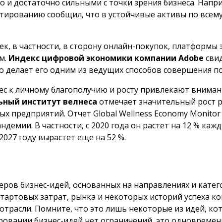
о и достаточно сильными с точки зрения бизнеса. Напри
стированию сообщил, что в устойчивые активы по всему
к, в частности, в сторону онлайн-покупок, платформы
м.
Индекс цифровой экономики компании Adobe
свид
о делает его одним из ведущих способов совершения по
ес к личному благополучию и росту привлекают вниман
ьный институт велнеса
отмечает значительный рост р
х предприятий. Отчет Global Wellness Economy Monitor 
демии. В частности, с 2020 года он растет на 12 % каж
2027 году вырастет еще на 52 %.
ров бизнес-идей, основанных на направлениях и катего
тартовых затрат, рынка и некоторых историй успеха к
отрасли. Помните, что это лишь некоторые из идей, ко
ировании бизнес-идей нет ограничений, это одновремен