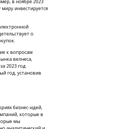
мер, в ноябре 2023
 миру инвестируется
 электронной
етельствует о
купок.
ие к вопросам
ынка велнеса,
за 2023 год
дый год, установив
риях бизнес-идей,
омпаний, которые в
торые мы
но аналитический и