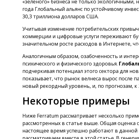
«зеленого» бизнеса не только экологичными, н
года Глобальный альянс по устойчивому инве
30,3 триллиона долларов США.
Учитывая изменение потребительских привыче
коммерции и цифровые услуги переживают бу
значительном росте расходов в Интернете, чт
Аналогичным образом, озабоченность и интер
психического и физического здоровья.
Глобал
подчеркивая потенциал этого сектора для новы
показывает, что рынок велнеса вырос после пан
новый рекордный уровень, и, по прогнозам, к 
Некоторые примеры
Ниже Ferratum рассматривает несколько приме
рассмотренных в статье выше. Общая оценка с
настоящее время успешно работают в данной 
рассматриваем вместе в этой статье. В генер