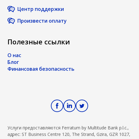
pieejamību,
privātajā
Центр поддержки
sektorā
Произвести оплату
palielinās
izdevumi par
apkures
Полезные ссылки
izmaksām
ziemas
О нас
periodā.
Блог
Финансовая безопасность
Услуги предоставляются Ferratum by Multitude Bank p.l.c.,
адрес: ST Business Centre 120, The Strand, Gzira, GZR 1027,