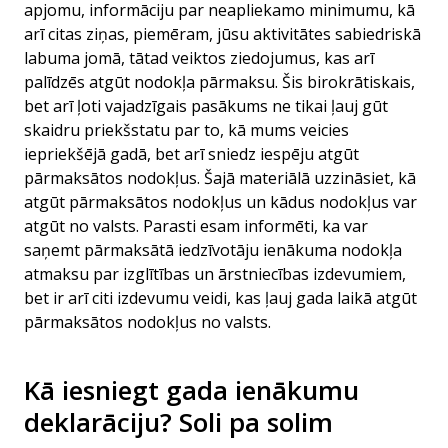
apjomu, informāciju par neapliekamo minimumu, kā
arī citas ziņas, piemēram, jūsu aktivitātes sabiedriskā
labuma jomā, tātad veiktos ziedojumus, kas arī
palīdzēs atgūt nodokļa pārmaksu. Šis birokrātiskais,
bet arī ļoti vajadzīgais pasākums ne tikai ļauj gūt
skaidru priekšstatu par to, kā mums veicies
iepriekšējā gadā, bet arī sniedz iespēju atgūt
pārmaksātos nodokļus. Šajā materiālā uzzināsiet, kā
atgūt pārmaksātos nodokļus un kādus nodokļus var
atgūt no valsts. Parasti esam informēti, ka var
saņemt pārmaksātā iedzīvotāju ienākuma nodokļa
atmaksu par izglītības un ārstniecības izdevumiem,
bet ir arī citi izdevumu veidi, kas ļauj gada laikā atgūt
pārmaksātos nodokļus no valsts.
Kā iesniegt gada ienākumu
deklarāciju? Soli pa solim