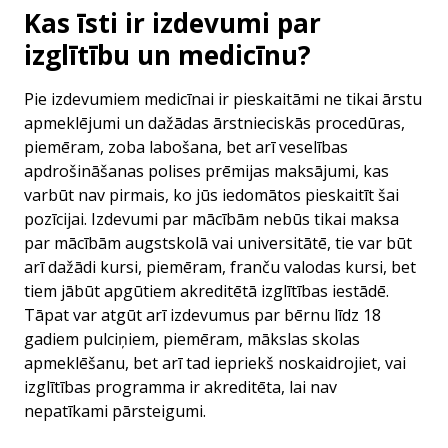
Kas īsti ir izdevumi par
izglītību un medicīnu?
Pie izdevumiem medicīnai ir pieskaitāmi ne tikai ārstu
apmeklējumi un dažādas ārstnieciskās procedūras,
piemēram, zoba labošana, bet arī veselības
apdrošināšanas polises prēmijas maksājumi, kas
varbūt nav pirmais, ko jūs iedomātos pieskaitīt šai
pozīcijai. Izdevumi par mācībām nebūs tikai maksa
par mācībām augstskolā vai universitātē, tie var būt
arī dažādi kursi, piemēram, franču valodas kursi, bet
tiem jābūt apgūtiem akreditētā izglītības iestādē.
Tāpat var atgūt arī izdevumus par bērnu līdz 18
gadiem pulciņiem, piemēram, mākslas skolas
apmeklēšanu, bet arī tad iepriekš noskaidrojiet, vai
izglītības programma ir akreditēta, lai nav
nepatīkami pārsteigumi.