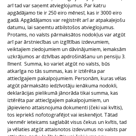
arī tad var saņemt atvieglojumus. Par katru
apgādājamo tie ir 250 eiro mēnesī, kas ir 3000 eiro
gadā. Apgādājamos var reģistrēt arī ar atpakaļejošu
datumu, lai saņemtu atbilstošos atvieglojumus.
Protams, no valsts pārmaksātos nodokļus var atgūt
arī par ārstniecības un izglītības izdevumiem,
veiktajiem ziedojumiem un dāvinājumiem, iemaksām
uzkrājumos ar dzīvības apdrošināšanu un pensiju 3.
līmenī. Summa, ko variet atgūt no valsts, būs
atkarīga no tās summas, kas ir iztērēta par
attiecīgajiem pakalpojumiem. Personām, kuras vēlas
atgūt pārmaksāto iedzīvotāju ienākuma nodokli,
deklarācijas pielikumā jānorāda tikai summa, kas
iztērēta par attiecīgajiem pakalpojumiem, un
jāpievieno attaisnojuma dokumenti (čeki vai kvītis),
tos iepriekš nofotografējot vai ieskenējot. Tātad
vienmēr ieteicams saglabāt visus čekus un kvītis, tad
ja vēlaties atgūt attaisnotos izdevumus no valsts par