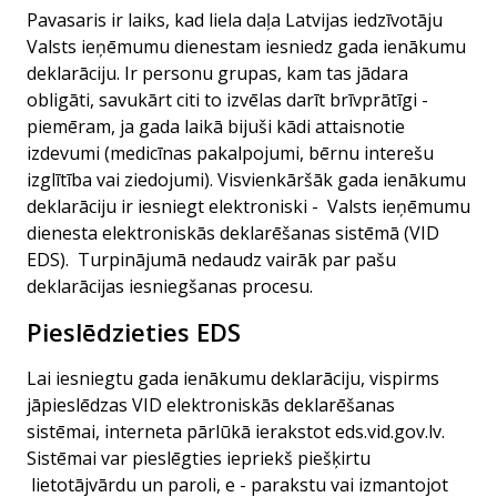
Pavasaris ir laiks, kad liela daļa Latvijas iedzīvotāju
Valsts ieņēmumu dienestam iesniedz gada ienākumu
deklarāciju. Ir personu grupas, kam tas jādara
obligāti, savukārt citi to izvēlas darīt brīvprātīgi -
piemēram, ja gada laikā bijuši kādi attaisnotie
izdevumi (medicīnas pakalpojumi, bērnu interešu
izglītība vai ziedojumi). Visvienkāršāk gada ienākumu
deklarāciju ir iesniegt elektroniski - Valsts ieņēmumu
dienesta elektroniskās deklarēšanas sistēmā (VID
EDS). Turpinājumā nedaudz vairāk par pašu
deklarācijas iesniegšanas procesu.
Pieslēdzieties EDS
Lai iesniegtu gada ienākumu deklarāciju, vispirms
jāpieslēdzas VID elektroniskās deklarēšanas
sistēmai, interneta pārlūkā ierakstot
eds.vid.gov.lv.
Sistēmai var pieslēgties iepriekš piešķirtu
lietotājvārdu un paroli, e - parakstu vai izmantojot