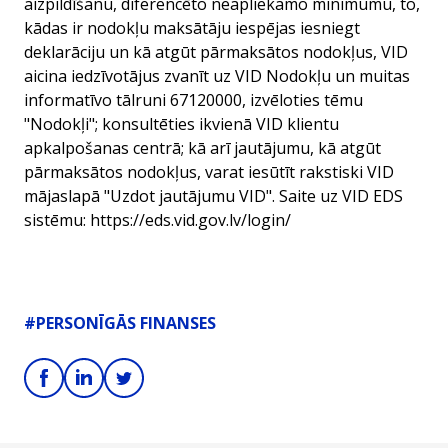
aizpildīšanu, diferencēto neapliekamo minimumu, to,
kādas ir nodokļu maksātāju iespējas iesniegt
deklarāciju un kā atgūt pārmaksātos nodokļus, VID
aicina iedzīvotājus zvanīt uz VID Nodokļu un muitas
informatīvo tālruni 67120000, izvēloties tēmu
"Nodokļi"; konsultēties ikvienā VID klientu
apkalpošanas centrā; kā arī jautājumu, kā atgūt
pārmaksātos nodokļus, varat iesūtīt rakstiski VID
mājaslapā "Uzdot jautājumu VID". Saite uz VID EDS
sistēmu:
https://eds.vid.gov.lv/login/
#PERSONĪGĀS FINANSES