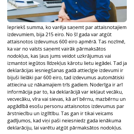
Iepriekš summa, ko varēja saņemt par attaisnotajiem
izdevumiem, bija 215 eiro. No šī gada var atgūt
attaisnotos izdevumus 600 eiro apmērā. Tas nozīmē,
ka var no valsts saņemt vairāk pārmaksātos
nodokļus, kas ļaus jums veidot uzkrājumus vai
izmantot iegūtos līdzekļus kārotu lietu iegādei. Tad ja
deklarācijas iesniegšanas gadā attiecīgie izdevumi ir
bijuši lielāki par 600 eiro, tad izdevumus automātiski
attiecina uz nākamajiem trīs gadiem. Noderīga ir arī
informācija par to, ka deklarācijā var iekļaut vecāku,
vecvecāku, vīra vai sievas, kā arī bērnu, mazbērnu un
apgādībā esošu personu attaisnotos izdevumus par
ārstniecību un izglītību. Tas gan ir tikai veicams
gadījumos, kad viņi paši neiesniedz gada ienākuma
deklarāciju, lai varētu atgūt pārmaksātos nodokļus.