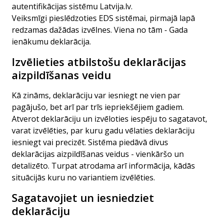
autentifikācijas sistēmu Latvija.lv.
Veiksmīgi pieslēdzoties EDS sistēmai, pirmajā lapā
redzamas dažādas izvēlnes. Viena no tām - Gada
ienākumu deklarācija.
Izvēlieties atbilstošu deklarācijas
aizpildīšanas veidu
Kā zināms, deklarāciju var iesniegt ne vien par
pagājušo, bet arī par trīs iepriekšējiem gadiem.
Atverot deklarāciju un izvēloties iespēju to sagatavot,
varat izvēlēties, par kuru gadu vēlaties deklarāciju
iesniegt vai precizēt. Sistēma piedāvā divus
deklarācijas aizpildīšanas veidus - vienkāršo un
detalizēto. Turpat atrodama arī informācija, kādās
situācijās kuru no variantiem izvēlēties.
Sagatavojiet un iesniedziet
deklarāciju