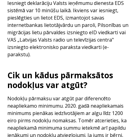
Iesniegt deklarāciju Valsts ieņēmumu dienesta EDS
sistēmā var 10 minūšu laikā. Ikviens var iesniegt,
pieslēgties un lietot EDS, izmantojot savas
internetbankas lietotājvārdu un paroli, Pilsonības un
migrācijas lietu pārvaldes izsniegto eID viedkarti vai
VAS „Latvijas Valsts radio un televīzijas centra"
izsniegto elektronisko paraksta viedkarti (e-
parakstu).
Cik un kādus pārmaksātos
nodokļus var atgūt?
Nodokļu pārmaksu var atgūt par diferencēto
neapliekamo minimumu. 2020. gadā neapliekamais
minimums pienākas iedzīvotājiem ar algu līdz 1200
eiro pirms nodokļu nomaksas. Tomēr atcerieties, ka
neapliekamā minimuma summu ietekmē arī papildu
ienākumi un nodokļu atvieglojumi. Ja jums ir bērni,