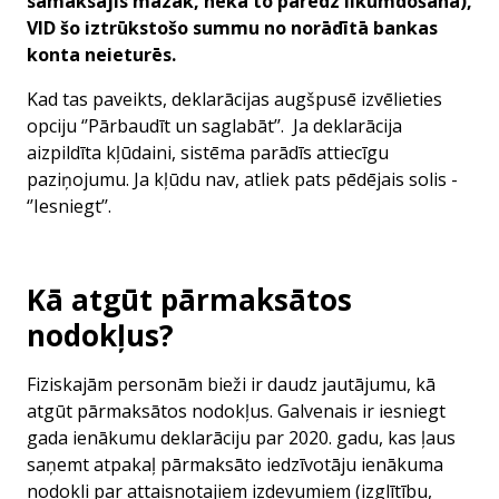
samaksājis mazāk, nekā to paredz likumdošana),
VID šo iztrūkstošo summu no norādītā bankas
konta neieturēs.
Kad tas paveikts, deklarācijas augšpusē izvēlieties
opciju ‘’
Pārbaudīt un saglabāt
’’. Ja deklarācija
aizpildīta kļūdaini, sistēma parādīs attiecīgu
paziņojumu. Ja kļūdu nav, atliek pats pēdējais solis -
‘’
Iesniegt
’’.
Kā atgūt pārmaksātos
nodokļus?
Fiziskajām personām bieži ir daudz jautājumu, kā
atgūt pārmaksātos nodokļus. Galvenais ir iesniegt
gada ienākumu deklarāciju par 2020. gadu, kas ļaus
saņemt atpakaļ pārmaksāto iedzīvotāju ienākuma
nodokli par attaisnotajiem izdevumiem (izglītību,