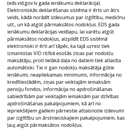
(eds.vid.gov.lv gada ienākumu deklarācija).
Elektroniskās deklarēšanas sistēma ir ērts un ātrs
veids, kādā norādīt izdevumus par izglītību, medicīnu
utt., un kā atgūt pārmaksātos nodokļus. EDS gada
ienākumu deklarācijas veidlapu, lai varētu atgūt
pārmaksātos nodokļus, aizpildīt EDS sistēmā
elektroniski ir ērti arī tāpēc, ka tajā uzreiz tiek
izmantotas VID rīcībā esošās ziņas par nodokļu
maksātāju, proti lielākā daļa no datiem tiek atlasīta
automātiski. Tie ir gan nodokļu maksātāja gūtie
ienākumi, neapliekamais minimums, informācija no
kredītiestādēm, ziņas par veiktajām iemaksām
pensiju fondos, informācija no apdrošināšanas
sabiedrībām par veiktajām iemaksām par dzīvības
apdrošināšanas pakalpojumiem, kā arī no
iepriekšējiem gadiem pārnestie attaisnotie izdevumi
par izglītību un ārstnieciskajiem pakalpojumiem, kas
ļauj atgūt pārmaksātos nodokļus.