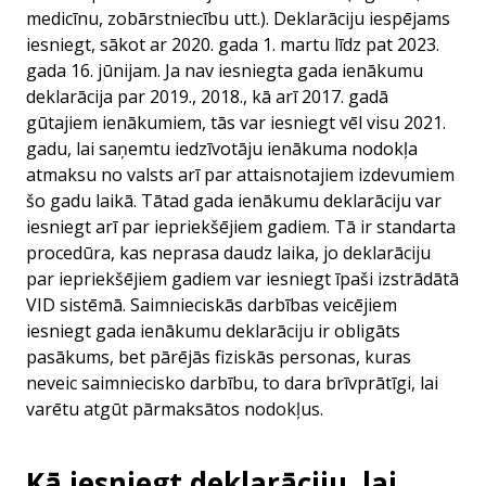
medicīnu, zobārstniecību utt.). Deklarāciju iespējams
iesniegt, sākot ar 2020. gada 1. martu līdz pat 2023.
gada 16. jūnijam. Ja nav iesniegta gada ienākumu
deklarācija par 2019., 2018., kā arī 2017. gadā
gūtajiem ienākumiem, tās var iesniegt vēl visu 2021.
gadu, lai saņemtu iedzīvotāju ienākuma nodokļa
atmaksu no valsts arī par attaisnotajiem izdevumiem
šo gadu laikā. Tātad gada ienākumu deklarāciju var
iesniegt arī par iepriekšējiem gadiem. Tā ir standarta
procedūra, kas neprasa daudz laika, jo deklarāciju
par iepriekšējiem gadiem var iesniegt īpaši izstrādātā
VID sistēmā. Saimnieciskās darbības veicējiem
iesniegt gada ienākumu deklarāciju ir obligāts
pasākums, bet pārējās fiziskās personas, kuras
neveic saimniecisko darbību, to dara brīvprātīgi, lai
varētu atgūt pārmaksātos nodokļus.
Kā iesniegt deklarāciju, lai