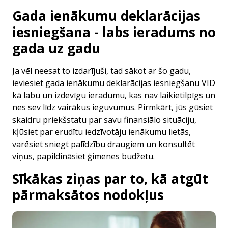
Gada ienākumu deklarācijas
iesniegšana - labs ieradums no
gada uz gadu
Ja vēl neesat to izdarījuši, tad sākot ar šo gadu,
ieviesiet gada ienākumu deklarācijas iesniegšanu VID
kā labu un izdevīgu ieradumu, kas nav laikietilpīgs un
nes sev līdz vairākus ieguvumus. Pirmkārt, jūs gūsiet
skaidru priekšstatu par savu finansiālo situāciju,
kļūsiet par erudītu iedzīvotāju ienākumu lietās,
varēsiet sniegt palīdzību draugiem un konsultēt
viņus, papildināsiet ģimenes budžetu.
Sīkākas ziņas par to, kā atgūt
pārmaksātos nodokļus