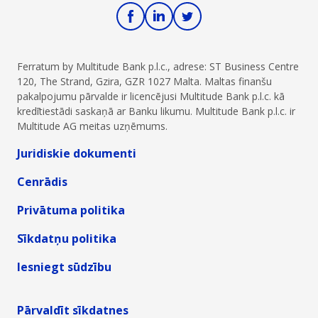
Ferratum by Multitude Bank p.l.c., adrese: ST Business Centre
120, The Strand, Gzira, GZR 1027 Malta. Maltas finanšu
pakalpojumu pārvalde ir licencējusi Multitude Bank p.l.c. kā
kredītiestādi saskaņā ar Banku likumu. Multitude Bank p.l.c. ir
Multitude AG meitas uzņēmums.
Juridiskie dokumenti
Cenrādis
Privātuma politika
Sīkdatņu politika
Iesniegt sūdzību
Pārvaldīt sīkdatnes