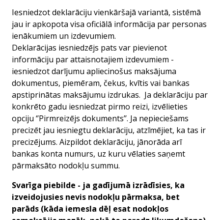
Iesniedzot deklarāciju vienkāršajā variantā, sistēmā
jau ir apkopota visa oficiālā informācija par personas
ienākumiem un izdevumiem.
Deklarācijas iesniedzējs pats var pievienot
informāciju par attaisnotajiem izdevumiem -
iesniedzot darījumu apliecinošus maksājuma
dokumentus, piemēram, čekus, kvītis vai bankas
apstiprinātas maksājumu izdrukas. Ja deklarāciju par
konkrēto gadu iesniedzat pirmo reizi, izvēlieties
opciju ‘’
Pirmreizējs dokuments’
’. Ja nepieciešams
precizēt jau iesniegtu deklarāciju, atzīmējiet, ka tas ir
precizējums. Aizpildot deklarāciju, jānorāda arī
bankas konta numurs, uz kuru vēlaties saņemt
pārmaksāto nodokļu summu.
Svarīga piebilde - ja gadījumā izrādīsies, ka
izveidojusies nevis nodokļu pārmaksa, bet
parāds (kāda iemesla dēļ esat nodokļos