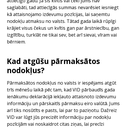
attiecīgo gadu. Ja šīs kvītis vai čeki jums nav
saglabāti, tad attiecīgās summas nevarēsiet iesniegt
kā attaisnojamo izdevumu pozīcijas, lai saņemtu
nodokļu atmaksu no valsts. Tātad gada laikā rūpīgi
krājiet visus čekus un kvītis gan par ārstniecību, gan
izglītību, turklāt ne tikai sev, bet arī sievai, vīram vai
bērniem.
Kad atgūšu pārmaksātos
nodokļus?
Pārmaksātos nodokļus no valsts ir iespējams atgūt
trīs mēnešu laikā pēc tam, kad VID pārbaudīs gada
ienākumu deklarācijā iekļauto attaisnoto izdevumu
informāciju un pārskaitīs pārmaksu eiro valūtā. Jums
arī tiks nosūtīts e pasts, lai par to paziņotu. Dažreiz
VID var lūgt jūs precizēt informāciju par nodokļu
pozīcijām vai noskaidrot citas ziņas, lai precīzi