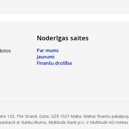
Noderīgas saites
Par mums
zdotos
Jaunumi
Finanšu drošība
entre 120, The Strand, Gzira, GZR 1027 Malta. Maltas finanšu pakalpo
di saskaņā ar Banku likumu. Multitude Bank p.l.c. ir Multitude AG meitas