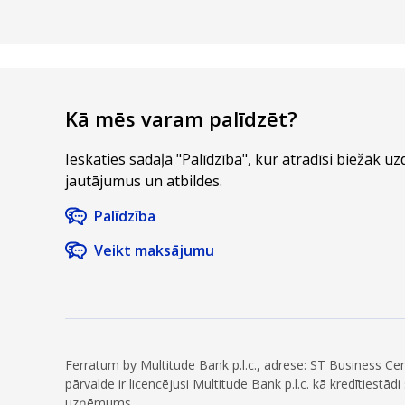
Kā mēs varam palīdzēt?
Ieskaties sadaļā "Palīdzība", kur atradīsi biežāk u
jautājumus un atbildes.
Palīdzība
Veikt maksājumu
Ferratum by Multitude Bank p.l.c., adrese: ST Business C
pārvalde ir licencējusi Multitude Bank p.l.c. kā kredītiestā
uzņēmums.