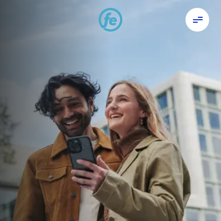
Saņem kredītu ērti un
vienkārši
0 EUR komisijas maksa
0 EUR izņemšanas maksa
Maksā tikai par izmantoto
Nauda kontā uzreiz pēc līguma
parakstīšanas