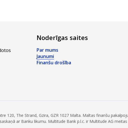
Noderīgas saites
Par mums
zdotos
Jaunumi
Finanšu drošība
entre 120, The Strand, Gzira, GZR 1027 Malta. Maltas finanšu pakalpo
di saskaņā ar Banku likumu. Multitude Bank p.l.c. ir Multitude AG meitas