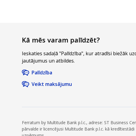
Kā mēs varam palīdzēt?
Ieskaties sadaļā "Palīdzība", kur atradīsi biežāk u
jautājumus un atbildes.
Palīdzība
Veikt maksājumu
Ferratum by Multitude Bank p.l.c., adrese: ST Business C
pārvalde ir licencējusi Multitude Bank p.l.c. kā kredītiestā
uzņēmums.