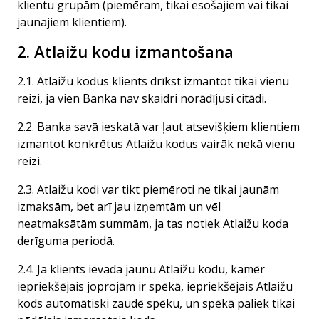
klientu grupām (piemēram, tikai esošajiem vai tikai
jaunajiem klientiem).
2. Atlaižu kodu izmantošana
2.1. Atlaižu kodus klients drīkst izmantot tikai vienu
reizi, ja vien Banka nav skaidri norādījusi citādi.
2.2. Banka savā ieskatā var ļaut atsevišķiem klientiem
izmantot konkrētus Atlaižu kodus vairāk nekā vienu
reizi.
2.3. Atlaižu kodi var tikt piemēroti ne tikai jaunām
izmaksām, bet arī jau izņemtām un vēl
neatmaksātām summām, ja tas notiek Atlaižu koda
derīguma periodā.
2.4. Ja klients ievada jaunu Atlaižu kodu, kamēr
iepriekšējais joprojām ir spēkā, iepriekšējais Atlaižu
kods automātiski zaudē spēku, un spēkā paliek tikai