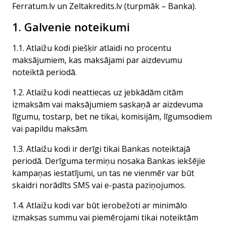
Ferratum.lv un Zeltakredits.lv (turpmāk – Banka).
1. Galvenie noteikumi
1.1. Atlaižu kodi piešķir atlaidi no procentu
maksājumiem, kas maksājami par aizdevumu
noteiktā
periodā
.
1.2. Atlaižu kodi neattiecas uz jebkādām citām
izmaksām vai maksājumiem saskaņā ar aizdevuma
līgumu, tostarp, bet ne tikai, komisijām, līgumsodiem
vai papildu maksām.
1.3. Atlaižu kodi ir derīgi tikai Bankas noteiktajā
periodā. Derīguma termiņu nosaka Bankas iekšējie
kampaņas iestatījumi, un tas ne vienmēr var būt
skaidri norādīts SMS vai e-pasta paziņojumos.
1.4. Atlaižu kodi var būt ierobežoti ar minimālo
izmaksas summu vai piemērojami tikai noteiktām