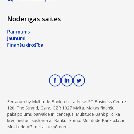
Noderīgas saites
Par mums
Jaunumi
Finanšu drošība
Ferratum by Multitude Bank p.l.c., adrese: ST Business Centre
120, The Strand, Gzira, GZR 1027 Malta. Maltas finanšu
pakalpojumu pārvalde ir licencējusi Multitude Bank p.l.c. kā
kredītiestādi saskaņā ar Banku likumu. Multitude Bank p.l.c. ir
Multitude AG meitas uzņēmums.