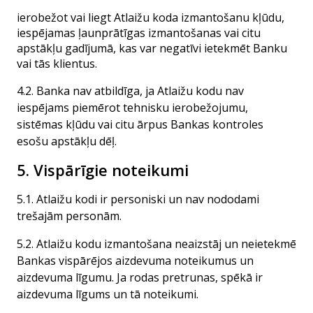
ierobežot vai liegt Atlaižu koda izmantošanu kļūdu,
iespējamas ļaunprātīgas izmantošanas vai citu
apstākļu gadījumā, kas var negatīvi ietekmēt Banku
vai tās klientus.
4.2. Banka nav atbildīga, ja Atlaižu kodu nav
iespējams piemērot tehnisku ierobežojumu,
sistēmas kļūdu vai citu ārpus Bankas kontroles
esošu apstākļu dēļ.
5. Vispārīgie noteikumi
5.1. Atlaižu kodi ir personiski un nav nododami
trešajām personām.
5.2. Atlaižu kodu izmantošana neaizstāj un neietekmē
Bankas vispārējos aizdevuma noteikumus un
aizdevuma līgumu. Ja rodas pretrunas, spēkā ir
aizdevuma līgums un tā noteikumi.