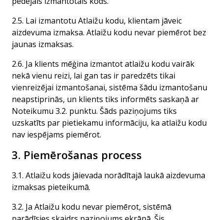
pēdējais izmantotais kods.
2.5. Lai izmantotu Atlaižu kodu, klientam jāveic
aizdevuma izmaksa. Atlaižu kodu nevar piemērot bez
jaunas izmaksas.
2.6. Ja klients mēģina izmantot atlaižu kodu vairāk
nekā vienu reizi, lai gan tas ir paredzēts tikai
vienreizējai izmantošanai, sistēma šādu izmantošanu
neapstiprinās, un klients tiks informēts saskaņā ar
Noteikumu 3.2. punktu. Šāds paziņojums tiks
uzskatīts par pietiekamu informāciju, ka atlaižu kodu
nav iespējams piemērot.
3. Piemērošanas process
3.1. Atlaižu kods jāievada norādītajā laukā aizdevuma
izmaksas pieteikumā.
3.2. Ja Atlaižu kodu nevar piemērot, sistēmā
parādīsies skaidrs paziņojums ekrānā. Šis