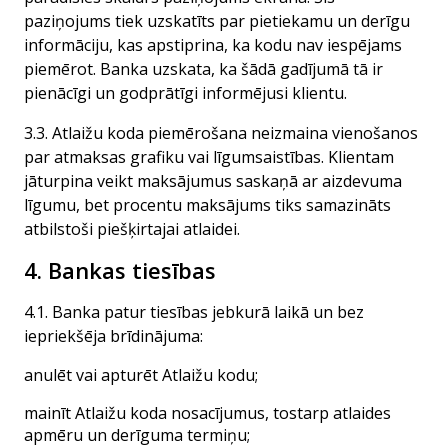
paziņojums tiek uzskatīts par pietiekamu un derīgu
informāciju, kas apstiprina, ka kodu nav iespējams
piemērot. Banka uzskata, ka šādā gadījumā tā ir
pienācīgi un godprātīgi informējusi klientu.
3.3. Atlaižu koda piemērošana neizmaina vienošanos
par atmaksas grafiku vai līgumsaistības. Klientam
jāturpina veikt maksājumus saskaņā ar aizdevuma
līgumu, bet procentu maksājums tiks samazināts
atbilstoši piešķirtajai atlaidei.
4. Bankas tiesības
4.1. Banka patur tiesības jebkurā laikā un bez
iepriekšēja brīdinājuma:
anulēt vai apturēt Atlaižu kodu;
mainīt Atlaižu koda nosacījumus, tostarp atlaides
apmēru un derīguma termiņu;