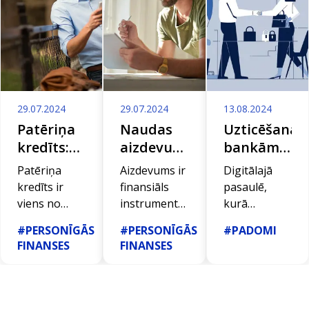
29.07.2024
29.07.2024
13.08.2024
Patēriņa
Naudas
Uzticēšanās
kredīts:
aizdevumi
bankām
atbildīgs
Latvijā:
ar jūsu
Patēriņa
Aizdevums ir
Digitālajā
solis
priekšrocības
datiem:
kredīts ir
finansiāls
pasaulē,
mērķu
un
Jūsu
viens no
instruments,
kurā
realizēšanai
trūkumi
ceļvedis
populārākajiem
kas sniedz
personīgā
#PERSONĪGĀS
#PERSONĪGĀS
#PADOMI
drošībai
veidiem, kā
iespēju gan
informācija
FINANSES
FINANSES
iegūt papildu
fiziskām, gan
un
tiek
līdzekļus
juridiskām
kopīgota un
sirdsmieram
dažādu
personām
glabāta
izdevumu
finansēt
tiešsaistē, ir