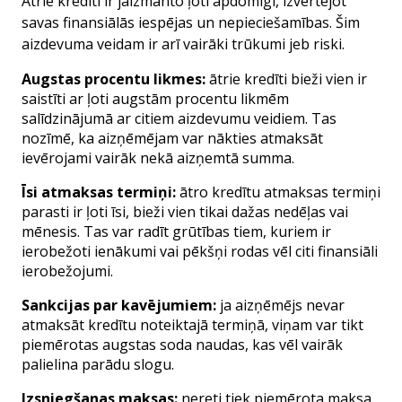
Atrie kredīti ir jāizmanto ļoti apdomīgi, izvērtējot
savas finansiālās iespējas un nepieciešamības. Šim
aizdevuma veidam ir arī vairāki trūkumi jeb riski.
Augstas procentu likmes
:
ātrie kredīti bieži vien ir
saistīti ar ļoti augstām procentu likmēm
salīdzinājumā ar citiem aizdevumu veidiem. Tas
nozīmē, ka aizņēmējam var nākties atmaksāt
ievērojami vairāk nekā aizņemtā summa.
Īsi atmaksas termiņi
:
ātro kredītu atmaksas termiņi
parasti ir ļoti īsi, bieži vien tikai dažas nedēļas vai
mēnesis. Tas var radīt grūtības tiem, kuriem ir
ierobežoti ienākumi vai pēkšņi rodas vēl citi finansiāli
ierobežojumi.
Sankcijas par kavējumiem
:
ja aizņēmējs nevar
atmaksāt kredītu noteiktajā termiņā, viņam var tikt
piemērotas augstas soda naudas, kas vēl vairāk
palielina parādu slogu.
Izsniegšanas maksas
:
nereti tiek piemērota maksa