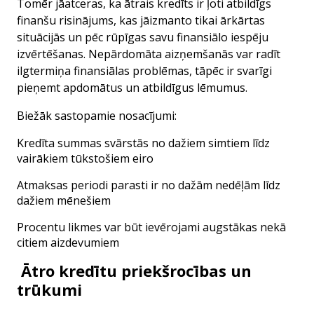
Tomēr jāatceras, ka ātrais kredīts ir ļoti atbildīgs
finanšu risinājums, kas jāizmanto tikai ārkārtas
situācijās un pēc rūpīgas savu finansiālo iespēju
izvērtēšanas. Nepārdomāta aizņemšanās var radīt
ilgtermiņa finansiālas problēmas, tāpēc ir svarīgi
pieņemt apdomātus un atbildīgus lēmumus.
Biežāk sastopamie nosacījumi:
Kredīta summas svārstās no dažiem simtiem līdz
vairākiem tūkstošiem eiro
Atmaksas periodi parasti ir no dažām nedēļām līdz
dažiem mēnešiem
Procentu likmes var būt ievērojami augstākas nekā
citiem aizdevumiem
Ātro kredītu priekšrocības un
trūkumi