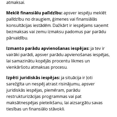
atmaksai.
Meklē finansiālu palīdzību
:
apsver iespēju meklēt
palīdzību no draugiem, ģimenes vai finansiālās
konsultācijas iestādēm. Dažkārt ir iespējams saņemt
bezmaksas vai zemu izmaksu padomus par parādu
pārvaldību.
Izmanto parādu apvienošanas iespējas
:
ja tev ir
vairāki parādi, apsver parādu apvienošanas iespējas,
lai samazinātu kopējās procentu likmes un
vienkāršotu atmaksas procesu.
Izpēti juridiskās iespējas
:
ja situācija ir ļoti
sarežģīta un nespēj atrast risinājumu, apsver
juridiskās iespējas, piemēram, parādu
restrukturizācijas programmas vai pat
maksātnespējas pieteikšanu, lai aizsargātu savas
tiesības un finansiālo stāvokli.