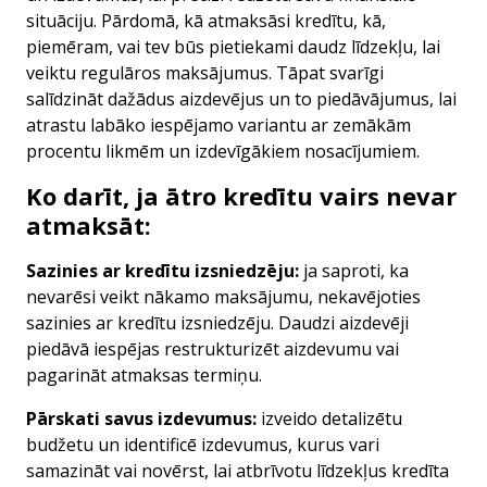
situāciju. Pārdomā, kā atmaksāsi kredītu, kā,
piemēram, vai tev būs pietiekami daudz līdzekļu, lai
veiktu regulāros maksājumus. Tāpat svarīgi
salīdzināt dažādus aizdevējus un to piedāvājumus, lai
atrastu labāko iespējamo variantu ar zemākām
procentu likmēm un izdevīgākiem nosacījumiem.
Ko darīt, ja ātro kredītu vairs nevar
atmaksāt:
Sazinies ar kredītu izsniedzēju
:
ja saproti, ka
nevarēsi veikt nākamo maksājumu, nekavējoties
sazinies ar kredītu izsniedzēju. Daudzi aizdevēji
piedāvā iespējas restrukturizēt aizdevumu vai
pagarināt atmaksas termiņu.
Pārskati savus izdevumus
:
izveido detalizētu
budžetu un identificē izdevumus, kurus vari
samazināt vai novērst, lai atbrīvotu līdzekļus kredīta