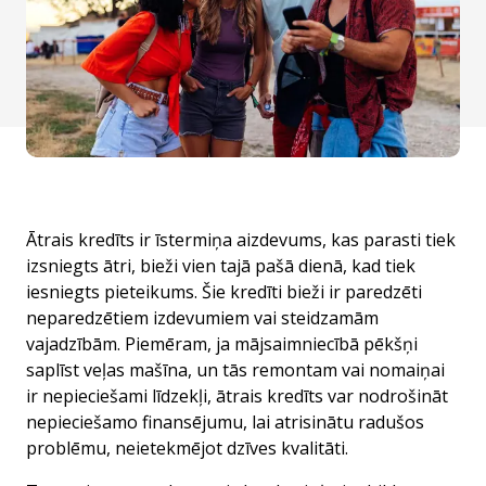
Ātrais kredīts ir īstermiņa aizdevums, kas parasti tiek
izsniegts ātri, bieži vien tajā pašā dienā, kad tiek
iesniegts pieteikums. Šie kredīti bieži ir paredzēti
neparedzētiem izdevumiem vai steidzamām
vajadzībām. Piemēram, ja mājsaimniecībā pēkšņi
saplīst veļas mašīna, un tās remontam vai nomaiņai
ir nepieciešami līdzekļi, ātrais kredīts var nodrošināt
nepieciešamo finansējumu,
lai atrisinātu radušos
problēmu, neietekmējot dzīves kvalitāti.