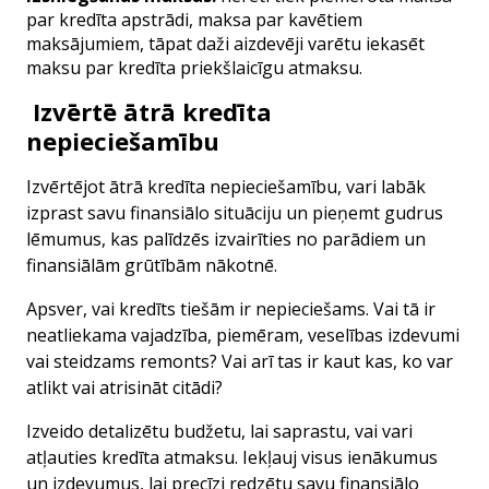
par kredīta apstrādi, maksa par kavētiem
maksājumiem, tāpat daži aizdevēji varētu iekasēt
maksu par kredīta priekšlaicīgu atmaksu.
Izvērtē ātrā kredīta
nepieciešamību
Izvērtējot ātrā kredīta nepieciešamību, vari labāk
izprast savu finansiālo situāciju un pieņemt gudrus
lēmumus, kas palīdzēs izvairīties no parādiem un
finansiālām grūtībām nākotnē.
Apsver, vai kredīts tiešām ir nepieciešams. Vai tā ir
neatliekama vajadzība, piemēram, veselības izdevumi
vai steidzams remonts? Vai arī tas ir kaut kas, ko var
atlikt vai atrisināt citādi?
Izveido detalizētu budžetu, lai saprastu, vai vari
atļauties kredīta atmaksu. Iekļauj visus ienākumus
un izdevumus, lai precīzi redzētu savu finansiālo