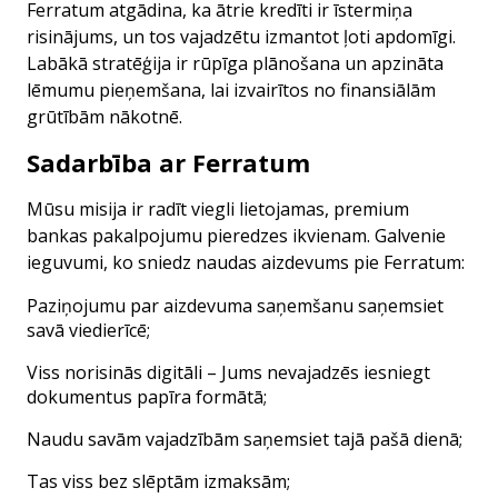
Ferratum atgādina, ka ātrie kredīti ir īstermiņa
risinājums, un tos vajadzētu izmantot ļoti apdomīgi.
Labākā stratēģija ir rūpīga plānošana un apzināta
lēmumu pieņemšana, lai izvairītos no finansiālām
grūtībām nākotnē.
Sadarbība ar Ferratum
Mūsu misija ir radīt viegli lietojamas, premium
bankas pakalpojumu pieredzes ikvienam. Galvenie
ieguvumi, ko sniedz naudas aizdevums pie Ferratum:
Paziņojumu par aizdevuma saņemšanu saņemsiet
savā viedierīcē;
Viss norisinās digitāli – Jums nevajadzēs iesniegt
dokumentus papīra formātā;
Naudu savām vajadzībām saņemsiet tajā pašā dienā;
Tas viss bez slēptām izmaksām;