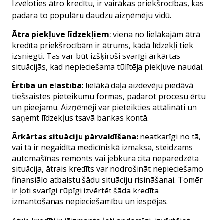
Izvēloties ātro kredītu, ir vairākas priekšrocības, kas
padara to populāru daudzu aizņēmēju vidū.
Ātra piekļuve līdzekļiem
:
viena no lielākajām ātrā
kredīta priekšrocībām ir ātrums, kādā līdzekļi tiek
izsniegti. Tas var būt izšķiroši svarīgi ārkārtas
situācijās, kad nepieciešama tūlītēja piekļuve naudai.
Ērtība un elastība
:
lielākā daļa aizdevēju piedāvā
tiešsaistes pieteikumu formas, padarot procesu ērtu
un pieejamu. Aizņēmēji var pieteikties attālināti un
saņemt līdzekļus tsavā bankas kontā.
Ārkārtas situāciju pārvaldīšana
:
neatkarīgi no tā,
vai tā ir negaidīta medicīniskā izmaksa, steidzams
automašīnas remonts vai jebkura cita neparedzēta
situācija, ātrais kredīts var nodrošināt nepieciešamo
finansiālo atbalstu šādu situāciju risināšanai. Tomēr
ir ļoti svarīgi rūpīgi izvērtēt šāda kredīta
izmantošanas nepieciešamību un iespējas.