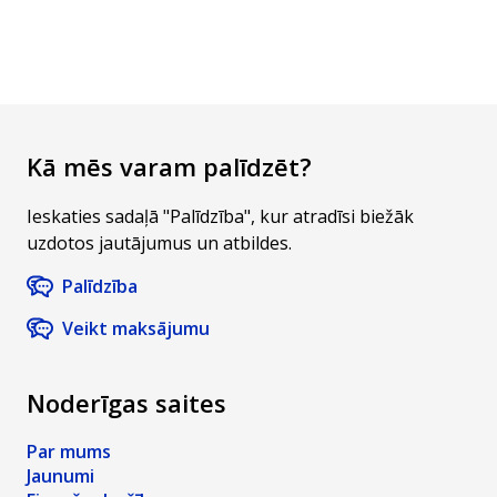
segšanai.
dažādus
saprotami
Bet kas īsti ir
mērķus - no
justies
patēriņa
personīgiem
satrauktam
kredīts un kā
izdevumiem
par jūsu
tas
līdz pat
datu drošību.
darbojas?
lieliem
Kā mēs varam palīdzēt?
uzņēmējdarbības
projektiem.
Ieskaties sadaļā "Palīdzība", kur atradīsi biežāk
uzdotos jautājumus un atbildes.
Palīdzība
Veikt maksājumu
Noderīgas saites
Par mums
Jaunumi