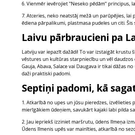
6. Vienmēr ievērojiet "Neseko pēdām" principus, l
7. Atceries, neko neatstāj mežā un parūpējies, lai 
ēdiena pārpalikumi, plastmasa pudeles un citi. Šis
Laivu pārbraucieni pa L
Latviju var iepazīt dažādi! To var izstaigāt krustu
vēstures un kultūras starpniecību un vēl daudzos c
Gauja, Abava, Salace vai Daugava ir tikai dāžas no
daži praktiski padomi.
Septiņi padomi, kā saga
1. Atkarībā no upes un jūsu pieredzes, izvēlieties
mierīgākiem ūdeņiem, savukārt kajaki labi pilda s
2. Jau iepriekš izziniet maršrutu, ūdens līmeņa i
Ūdens līmenis upēs var mainīties, atkarībā no sez