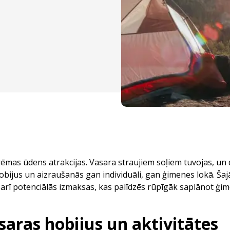
trēmas ūdens atrakcijas. Vasara straujiem soļiem tuvojas, u
s hobijus un aizraušanās gan individuāli, gan ģimenes lokā. Ša
ā arī potenciālās izmaksas, kas palīdzēs rūpīgāk saplānot ģi
aras hobijus un aktivitātes