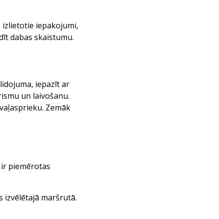
izlietotie iepakojumi,
udīt dabas skaistumu.
lidojuma, iepazīt ar
ūrismu un laivošanu.
s vaļasprieku. Zemāk
 ir piemērotas
 izvēlētajā maršrutā.