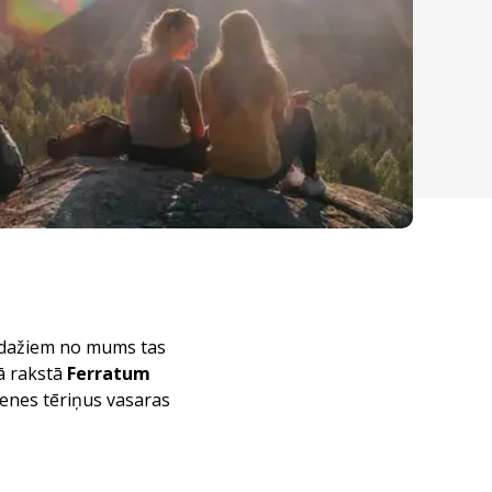
n dažiem no mums tas
jā rakstā
Ferratum
menes tēriņus vasaras