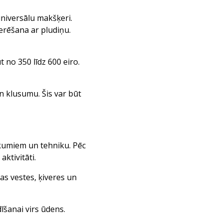
niversālu makšķeri.
erēšana ar pludiņu.
 no 350 līdz 600 eiro.
n klusumu. Šis var būt
kumiem un tehniku. Pēc
ktivitāti.
as vestes, ķiveres un
dīšanai virs ūdens.