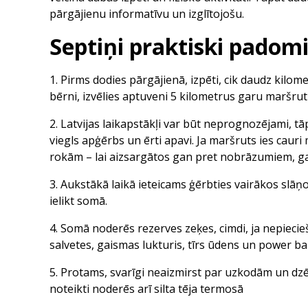
pārgājienu informatīvu un izglītojošu.
Septiņi praktiski padomi
1. Pirms dodies pārgājienā, izpēti, cik daudz kilome
bērni, izvēlies aptuveni 5 kilometrus garu maršrut
2. Latvijas laikapstākļi var būt neprognozējami, t
viegls apģērbs un ērti apavi. Ja maršruts ies caur
rokām – lai aizsargātos gan pret nobrāzumiem, ga
3. Aukstākā laikā ieteicams ģērbties vairākos slāņ
ielikt somā.
4. Somā noderēs rezerves zeķes, cimdi, ja nepiecie
salvetes, gaismas lukturis, tīrs ūdens un power ba
5. Protams, svarīgi neaizmirst par uzkodām un dzē
noteikti noderēs arī silta tēja termosā