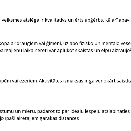
s veiksmes atslēga ir kvalitatīvs un ērts apģērbs, kā arī apavi
i.
ai kopā ar draugiem vai ģimeni, uzlabo fizisko un mentālo vese
rgājienu laikā nereti var aplūkot skaistas un elpu aizraujo
pēm vai ezeriem. Aktivitātes izmaksas ir galvenokārt saistītas
stumu un mieru, padarot to par ideālu iespēju atslābināties 
, jo īpaši airētājiem garākās distancēs