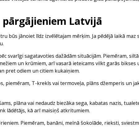
 pārgājieniem Latvijā
tru būs jānoiet līdz izvēlētajam mērķim. Ja pēdējā laikā maz s
u.
āpēc svarīgi sagatavoties dažādām situācijām. Piemēram, siltā
i mežiem un krūmiem, arī vasarā ieteicams vilkt garās bikses
n pret odiem un citiem kukaiņiem.
os, piemēram, T-krekls vai termoveļa, plāns džemperis un jaka
šams, plāna vai nedaudz biezāka sega, kabatas nazis, tualet
nk lādētājs, kā arī maisiņš atkritumiem.
rieniem. Piemēram, banāni, melnā šokolāde, rieksti, sviestma