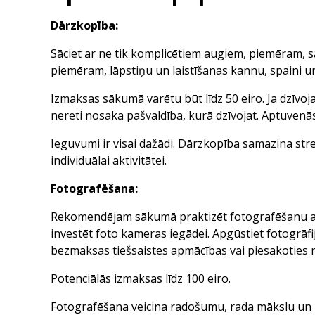
Dārzkopība:
Sāciet ar ne tik komplicētiem augiem, piemēram, s
piemēram, lāpstiņu un laistīšanas kannu, spaini u
Izmaksas sākumā varētu būt līdz 50 eiro. Ja dzīvoj
nereti nosaka pašvaldība, kurā dzīvojat. Aptuvenās
Ieguvumi ir visai dažādi. Dārzkopība samazina st
individuālai aktivitātei.
Fotografēšana:
Rekomendējam sākumā praktizēt fotografēšanu ar s
investēt foto kameras iegādei. Apgūstiet fotogrā
bezmaksas tiešsaistes apmācības vai piesakoties 
Potenciālās izmaksas līdz 100 eiro.
Fotografēšana veicina radošumu, rada mākslu un p