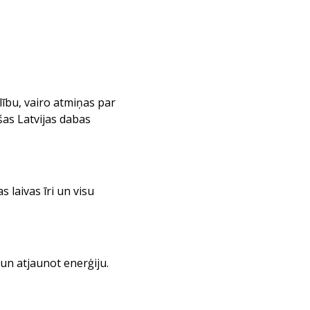
.
lību, vairo atmiņas par
šas Latvijas dabas
 laivas īri un visu
un atjaunot enerģiju.