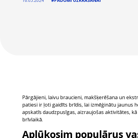
16.05.2024
#PADOMI UZKRĀŠANAI
Pārgājieni, laivu braucieni, makšķerēšana un eks
patiesi ir ļoti gaidīts brīdis, lai izmēģinātu jaunu
apskatīs daudzpusīgas, aizraujošas aktivitātes, k
brīvlaikā.
Aplūkosim populārus vas