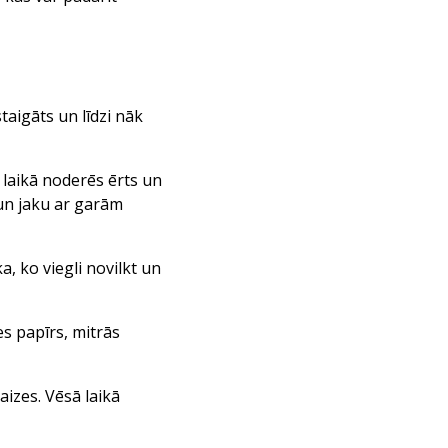
taigāts un līdzi nāk
 laikā noderēs ērts un
 un jaku ar garām
, ko viegli novilkt un
es papīrs, mitrās
izes. Vēsā laikā