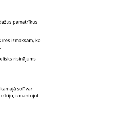
 dažus pamatrīkus,
s īres izmaksām, ko
.
elisks risinājums
kamajā solī var
zīciju, izmantojot