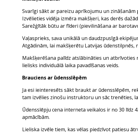
Svarīgi sākt ar pareizu aprīkojumu un zināšanām 
Izvēlieties vidēja izmēra makšķeri, kas derēs daž
Sarežģītāk būtu ar fīderi (pievilināšana ar barotavu
Vaļasprieks, sava unikālā un daudzpusīgā ekipējuma
Atgādinām, lai makšķerētu Latvijas ūdenstilpnēs, n
Makšķerēšana palīdz atslābināties un atbrīvoties 
lielisks individuālā laika pavadīšanas veids.
Brauciens ar ūdensslēpēm
Ja esi ieinteresēts sākt braukt ar ūdensslēpēm,
tam izvēlies zinošu instruktoru un sāc trenēties, l
Ūdensslēpju cena interneta veikalos ir no 30 līdz 4
apmācībām.
Lieliska izvēle tiem, kas vēlas piedzīvot patiesu āt