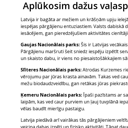
Aplūkosim dažus vaļaspr
Latvija ir bagāta ar mežiem un krāšņām upju iele
iespējas pārgājienu entuziastiem. Valsts dabiskā 
iesācējiem, gan pieredzējušiem aktivitātes cienīt
Gaujas Nacionālais parks:
Šis ir Latvijas vecāka
Pārgājienu maršruti šeit sniedz iespēju izpētīt sen
un skaisto dabu, ir viens no piesaistošākkajiem
Slīteres Nacionālais parks:
Atrodas Kurzemes riet
vērojumu par jūras krasta ainavām. Takas ved cau
mežu biodaudzveidību, gan retākas jūras piekrast
Ķemeru Nacionālais parks:
Īpaši pazīstams ar s
laipām, kas ved caur purviem un ļauj tuvplānā iep
vēlas baudīt mierīgu pastaigu.
Latvija piedāvā arī vairākas tās pārgājieniem velt
veicina dabas izpēti un fizisko aktivitāti. Tāpat 