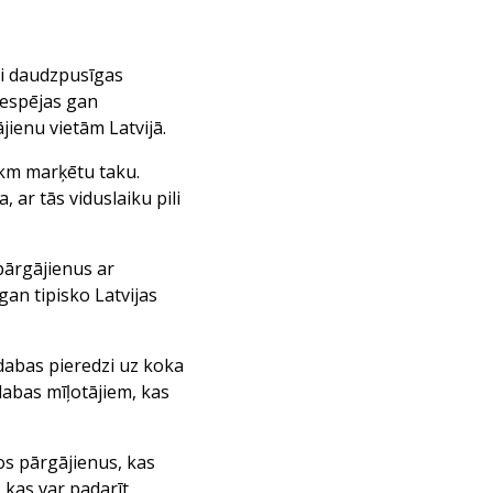
ai daudzpusīgas
iespējas gan
ienu vietām Latvijā.
0 km marķētu taku.
 ar tās viduslaiku pili
pārgājienus ar
an tipisko Latvijas
dabas pieredzi uz koka
dabas mīļotājiem, kas
os pārgājienus, kas
 kas var padarīt