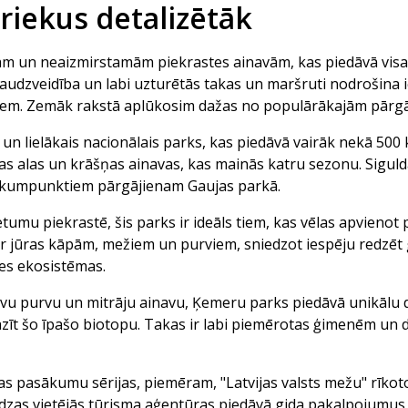
iekus detalizētāk
jām un neaizmirstamām piekrastes ainavām, kas piedāvā vis
daudzveidība un labi uzturētās takas un maršruti nodrošina 
ājiem. Zemāk rakstā aplūkosim dažas no populārākajām pārgāj
is un lielākais nacionālais parks, kas piedāvā vairāk nekā 50
as alas un krāšņas ainavas, kas mainās katru sezonu. Sigulda,
 sākumpunktiem pārgājienam Gaujas parkā.
umu piekrastē, šis parks ir ideāls tiem, kas vēlas apvienot 
r jūras kāpām, mežiem un purviem, sniedzot iespēju redzēt g
es ekosistēmas.
avu purvu un mitrāju ainavu, Ķemeru parks piedāvā unikālu 
azīt šo īpašo biotopu. Takas ir labi piemērotas ģimenēm un 
ītas pasākumu sērijas, piemēram, "Latvijas valsts mežu" rīkot
daudzas vietējās tūrisma aģentūras piedāvā gida pakalpojumus,