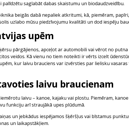
ai palīdzētu saglabāt dabas skaistumu un biodaudzveidību.
piknika beigās dabā nepaliek atkritumi, kā, piemēram, papīri, 
 solis uzlabo mūsu piedzīvojumu kvalitāti un dod iespēju ba
atvijas upēm
 šķērsu pārgājienos, apceļot ar automobili vai vērot no putna 
itos veidos. Kā vienu no tiem noteikti ir vērts izcelt ūdenst
 upēm, kur laivu brauciens var izvērsties par lielisku vasara
tavoties laivu braucienam
 piemērotu laivu – kanoe, kajaku vai plostu. Piemēram, kanoe
avu funkciju arī straujākā upes plūdumā.
zmaiņas un jebkādus iespējamos šķēršļus vai bīstamus punktus
onas un laikapstākļiem.