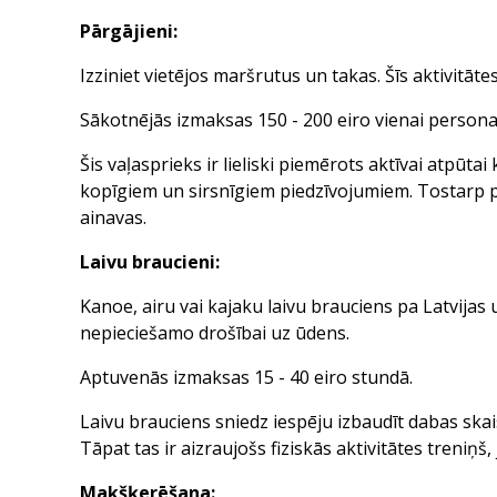
Pārgājieni:
Izziniet vietējos maršrutus un takas. Šīs aktivitāte
Sākotnējās izmaksas 150 - 200 eiro vienai persona
Šis vaļasprieks ir lieliski piemērots aktīvai atpūt
kopīgiem un sirsnīgiem piedzīvojumiem. Tostarp pā
ainavas.
Laivu braucieni:
Kanoe, airu vai kajaku laivu brauciens pa Latvijas u
nepieciešamo drošībai uz ūdens.
Aptuvenās izmaksas 15 - 40 eiro stundā.
Laivu brauciens sniedz iespēju izbaudīt dabas skai
Tāpat tas ir aizraujošs fiziskās aktivitātes treniņš
Makšķerēšana: