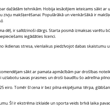
par dažādām tehnikām. Hobija iesācējiem ieteicams sākt ar u
ādu zivju makšķerēšanai. Populārākā un vienkāršākā ir makšķ
).
 dēļ, ir salīdzinoši dārgs. Starta posmā izmaksas varētu būt
epieciešams iegādāties licenci.
no ikdienas stresa, vienlaikus piedzīvojot dabas skaistumu u
 rekomendējam sākt ar pamata apmācībām par drošības notei
ai uzlabotu savas prasmes un droši baudītu šo adrelīna pilno a
25 eiro. Tomēr šī cena ir bez pilna ekipējuma: tērpa, glābšan
rumu. Šī ir ekstrēma izklaide un sporta veids brīvā laika pava