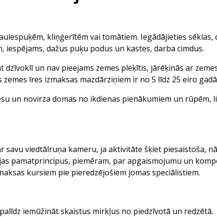
aulespuķēm, kliņģerītēm vai tomātiem. Iegādājieties sēklas,
n, iespējams, dažus puķu podus un kastes, darba cimdus.
at dzīvoklī un nav pieejams zemes pleķītis, jārēķinās ar zeme
 zemes īres izmaksas mazdārziņiem ir no 5 līdz 25 eiro gadā
resu un novirza domas no ikdienas pienākumiem un rūpēm, li
avu viedtālruņa kameru, ja aktivitāte šķiet piesaistoša, nā
fijas pamatprincipus, piemēram, par apgaismojumu un kompo
maksas kursiem pie pieredzējošiem jomas speciālistiem.
alīdz iemūžināt skaistus mirkļus no piedzīvotā un redzētā.