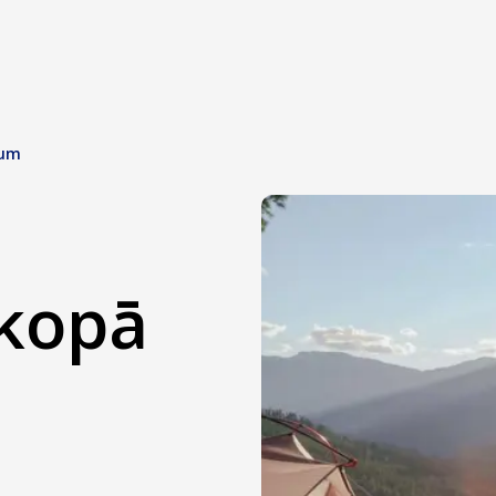
tum
 kopā