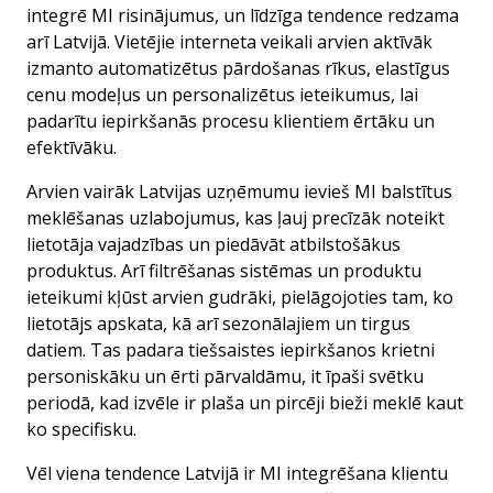
integrē MI risinājumus, un līdzīga tendence redzama
arī Latvijā. Vietējie interneta veikali arvien aktīvāk
izmanto automatizētus pārdošanas rīkus, elastīgus
cenu modeļus un personalizētus ieteikumus, lai
padarītu iepirkšanās procesu klientiem ērtāku un
efektīvāku.
Arvien vairāk Latvijas uzņēmumu ievieš MI balstītus
meklēšanas uzlabojumus, kas ļauj precīzāk noteikt
lietotāja vajadzības un piedāvāt atbilstošākus
produktus. Arī filtrēšanas sistēmas un produktu
ieteikumi kļūst arvien gudrāki, pielāgojoties tam, ko
lietotājs apskata, kā arī sezonālajiem un tirgus
datiem. Tas padara tiešsaistes iepirkšanos krietni
personiskāku un ērti pārvaldāmu, it īpaši svētku
periodā, kad izvēle ir plaša un pircēji bieži meklē kaut
ko specifisku.
Vēl viena tendence Latvijā ir MI integrēšana klientu