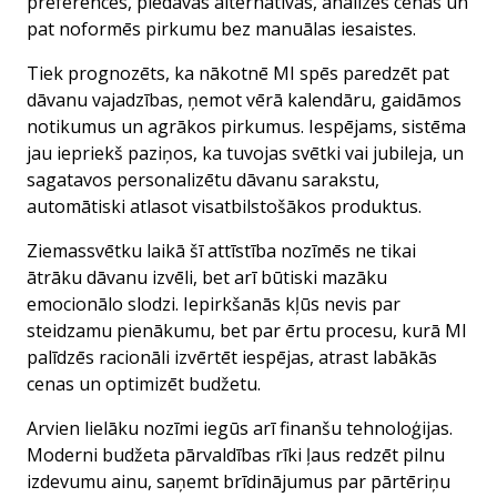
preferences, piedāvās alternatīvas, analizēs cenas un
pat noformēs pirkumu bez manuālas iesaistes.
Tiek prognozēts, ka nākotnē MI spēs paredzēt pat
dāvanu vajadzības, ņemot vērā kalendāru, gaidāmos
notikumus un agrākos pirkumus. Iespējams, sistēma
jau iepriekš paziņos, ka tuvojas svētki vai jubileja, un
sagatavos personalizētu dāvanu sarakstu,
automātiski atlasot visatbilstošākos produktus.
Ziemassvētku laikā šī attīstība nozīmēs ne tikai
ātrāku dāvanu izvēli, bet arī būtiski mazāku
emocionālo slodzi. Iepirkšanās kļūs nevis par
steidzamu pienākumu, bet par ērtu procesu, kurā MI
palīdzēs racionāli izvērtēt iespējas, atrast labākās
cenas un optimizēt budžetu.
Arvien lielāku nozīmi iegūs arī finanšu tehnoloģijas.
Moderni budžeta pārvaldības rīki ļaus redzēt pilnu
izdevumu ainu, saņemt brīdinājumus par pārtēriņu