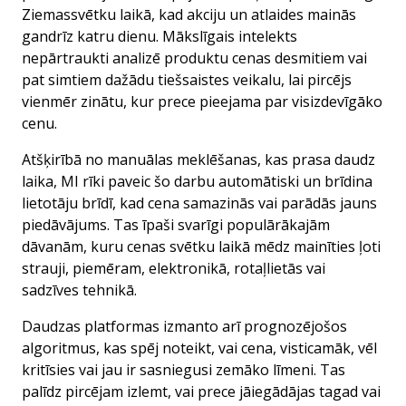
Ziemassvētku laikā, kad akciju un atlaides mainās
gandrīz katru dienu. Mākslīgais intelekts
nepārtraukti analizē produktu cenas desmitiem vai
pat simtiem dažādu tiešsaistes veikalu, lai pircējs
vienmēr zinātu, kur prece pieejama par visizdevīgāko
cenu.
Atšķirībā no manuālas meklēšanas, kas prasa daudz
laika, MI rīki paveic šo darbu automātiski un brīdina
lietotāju brīdī, kad cena samazinās vai parādās jauns
piedāvājums. Tas īpaši svarīgi populārākajām
dāvanām, kuru cenas svētku laikā mēdz mainīties ļoti
strauji, piemēram, elektronikā, rotaļlietās vai
sadzīves tehnikā.
Daudzas platformas izmanto arī prognozējošos
algoritmus, kas spēj noteikt, vai cena, visticamāk, vēl
kritīsies vai jau ir sasniegusi zemāko līmeni. Tas
palīdz pircējam izlemt, vai prece jāiegādājas tagad vai