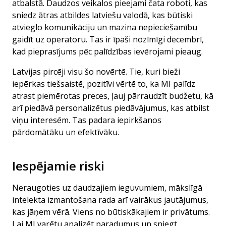
atbalstā. Daudzos veikalos pieejami čata roboti, kas
sniedz ātras atbildes latviešu valodā, kas būtiski
atvieglo komunikāciju un mazina nepieciešamību
gaidīt uz operatoru. Tas ir īpaši nozīmīgi decembrī,
kad pieprasījums pēc palīdzības ievērojami pieaug.
Latvijas pircēji visu šo novērtē. Tie, kuri bieži
iepērkas tiešsaistē, pozitīvi vērtē to, ka MI palīdz
atrast piemērotas preces, ļauj pārraudzīt budžetu, kā
arī piedāvā personalizētus piedāvājumus, kas atbilst
viņu interesēm. Tas padara iepirkšanos
pārdomātāku un efektīvāku.
Iespējamie riski
Neraugoties uz daudzajiem ieguvumiem, mākslīgā
intelekta izmantošana rada arī vairākus jautājumus,
kas jāņem vērā. Viens no būtiskākajiem ir privātums.
Lai MI varētu analizēt paradumus un sniegt