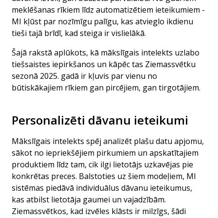
meklēšanas rīkiem līdz automatizētiem ieteikumiem -
MI kļūst par nozīmīgu palīgu, kas atvieglo ikdienu
tieši tajā brīdī, kad steiga ir vislielākā.
Šajā rakstā aplūkots, kā mākslīgais intelekts uzlabo
tiešsaistes iepirkšanos un kāpēc tas Ziemassvētku
sezonā 2025. gadā ir kļuvis par vienu no
būtiskākajiem rīkiem gan pircējiem, gan tirgotājiem.
Personalizēti dāvanu ieteikumi
Mākslīgais intelekts spēj analizēt plašu datu apjomu,
sākot no iepriekšējiem pirkumiem un apskatītajiem
produktiem līdz tam, cik ilgi lietotājs uzkavējas pie
konkrētas preces. Balstoties uz šiem modeļiem, MI
sistēmas piedāvā individuālus dāvanu ieteikumus,
kas atbilst lietotāja gaumei un vajadzībām.
Ziemassvētkos, kad izvēles klāsts ir milzīgs, šādi