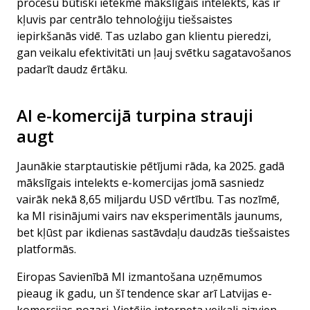
procesu būtiski ietekmē mākslīgais intelekts, kas ir
kļuvis par centrālo tehnoloģiju tiešsaistes
iepirkšanās vidē. Tas uzlabo gan klientu pieredzi,
gan veikalu efektivitāti un ļauj svētku sagatavošanos
padarīt daudz ērtāku.
AI e-komercijā turpina strauji
augt
Jaunākie starptautiskie pētījumi rāda, ka 2025. gadā
mākslīgais intelekts e-komercijas jomā sasniedz
vairāk nekā 8,65 miljardu USD vērtību. Tas nozīmē,
ka MI risinājumi vairs nav eksperimentāls jaunums,
bet kļūst par ikdienas sastāvdaļu daudzās tiešsaistes
platformās.
Eiropas Savienībā MI izmantošana uzņēmumos
pieaug ik gadu, un šī tendence skar arī Latvijas e-