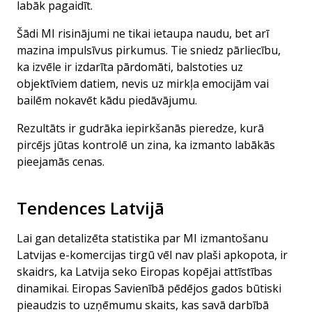
labāk pagaidīt.
Šādi MI risinājumi ne tikai ietaupa naudu, bet arī
mazina impulsīvus pirkumus. Tie sniedz pārliecību,
ka izvēle ir izdarīta pārdomāti, balstoties uz
objektīviem datiem, nevis uz mirkļa emocijām vai
bailēm nokavēt kādu piedāvājumu.
Rezultāts ir gudrāka iepirkšanās pieredze, kurā
pircējs jūtas kontrolē un zina, ka izmanto labākās
pieejamās cenas.
Tendences Latvijā
Lai gan detalizēta statistika par MI izmantošanu
Latvijas e-komercijas tirgū vēl nav plaši apkopota, ir
skaidrs, ka Latvija seko Eiropas kopējai attīstības
dinamikai. Eiropas Savienībā pēdējos gados būtiski
pieaudzis to uzņēmumu skaits, kas savā darbībā