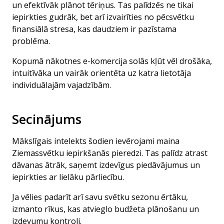
un efektīvāk plānot tēriņus. Tas palīdzēs ne tikai
iepirkties gudrāk, bet arī izvairīties no pēcsvētku
finansiālā stresa, kas daudziem ir pazīstama
problēma.
Kopumā nākotnes e-komercija solās kļūt vēl drošāka,
intuitīvāka un vairāk orientēta uz katra lietotāja
individuālajām vajadzībām.
Secinājums
Mākslīgais intelekts šodien ievērojami maina
Ziemassvētku iepirkšanās pieredzi. Tas palīdz atrast
dāvanas ātrāk, saņemt izdevīgus piedāvājumus un
iepirkties ar lielāku pārliecību.
Ja vēlies padarīt arī savu svētku sezonu ērtāku,
izmanto rīkus, kas atvieglo budžeta plānošanu un
izdevumu kontroli.