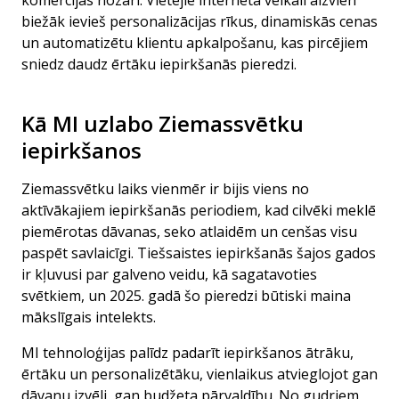
komercijas nozari. Vietējie interneta veikali aizvien
biežāk ievieš personalizācijas rīkus, dinamiskās cenas
un automatizētu klientu apkalpošanu, kas pircējiem
sniedz daudz ērtāku iepirkšanās pieredzi.
Kā MI uzlabo Ziemassvētku
iepirkšanos
Ziemassvētku laiks vienmēr ir bijis viens no
aktīvākajiem iepirkšanās periodiem, kad cilvēki meklē
piemērotas dāvanas, seko atlaidēm un cenšas visu
paspēt savlaicīgi. Tiešsaistes iepirkšanās šajos gados
ir kļuvusi par galveno veidu, kā sagatavoties
svētkiem, un 2025. gadā šo pieredzi būtiski maina
mākslīgais intelekts.
MI tehnoloģijas palīdz padarīt iepirkšanos ātrāku,
ērtāku un personalizētāku, vienlaikus atvieglojot gan
dāvanu izvēli, gan budžeta pārvaldību. No gudriem