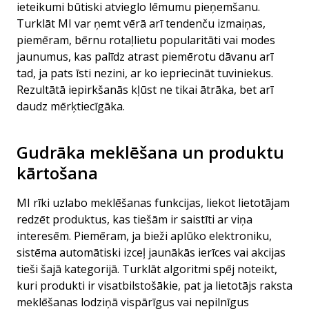
ieteikumi būtiski atvieglo lēmumu pieņemšanu.
Turklāt MI var ņemt vērā arī tendenču izmaiņas,
piemēram, bērnu rotaļlietu popularitāti vai modes
jaunumus, kas palīdz atrast piemērotu dāvanu arī
tad, ja pats īsti nezini, ar ko iepriecināt tuviniekus.
Rezultātā iepirkšanās kļūst ne tikai ātrāka, bet arī
daudz mērķtiecīgāka.
Gudrāka meklēšana un produktu
kārtošana
MI rīki uzlabo meklēšanas funkcijas, liekot lietotājam
redzēt produktus, kas tiešām ir saistīti ar viņa
interesēm. Piemēram, ja bieži aplūko elektroniku,
sistēma automātiski izceļ jaunākās ierīces vai akcijas
tieši šajā kategorijā. Turklāt algoritmi spēj noteikt,
kuri produkti ir visatbilstošākie, pat ja lietotājs raksta
meklēšanas lodziņā vispārīgus vai nepilnīgus