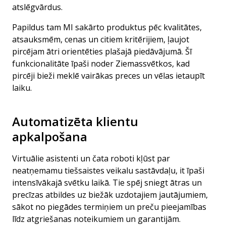
atslēgvārdus.
Papildus tam MI sakārto produktus pēc kvalitātes,
atsauksmēm, cenas un citiem kritērijiem, ļaujot
pircējam ātri orientēties plašajā piedāvājumā. Šī
funkcionalitāte īpaši noder Ziemassvētkos, kad
pircēji bieži meklē vairākas preces un vēlas ietaupīt
laiku.
Automatizēta klientu
apkalpošana
Virtuālie asistenti un čata roboti kļūst par
neatņemamu tiešsaistes veikalu sastāvdaļu, it īpaši
intensīvākajā svētku laikā. Tie spēj sniegt ātras un
precīzas atbildes uz biežāk uzdotajiem jautājumiem,
sākot no piegādes termiņiem un preču pieejamības
līdz atgriešanas noteikumiem un garantijām.