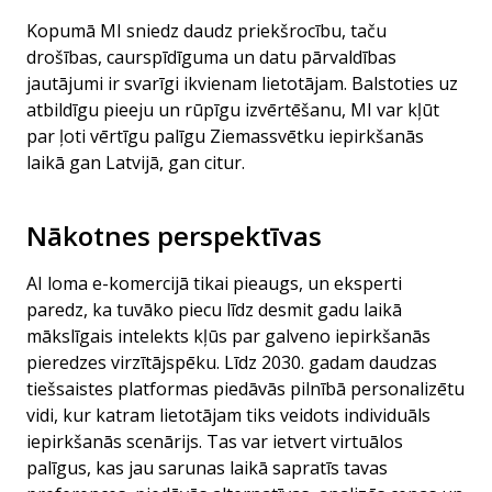
Kopumā MI sniedz daudz priekšrocību, taču
drošības, caurspīdīguma un datu pārvaldības
jautājumi ir svarīgi ikvienam lietotājam. Balstoties uz
atbildīgu pieeju un rūpīgu izvērtēšanu, MI var kļūt
par ļoti vērtīgu palīgu Ziemassvētku iepirkšanās
laikā gan Latvijā, gan citur.
Nākotnes perspektīvas
AI loma e-komercijā tikai pieaugs, un eksperti
paredz, ka tuvāko piecu līdz desmit gadu laikā
mākslīgais intelekts kļūs par galveno iepirkšanās
pieredzes virzītājspēku. Līdz 2030. gadam daudzas
tiešsaistes platformas piedāvās pilnībā personalizētu
vidi, kur katram lietotājam tiks veidots individuāls
iepirkšanās scenārijs. Tas var ietvert virtuālos
palīgus, kas jau sarunas laikā sapratīs tavas