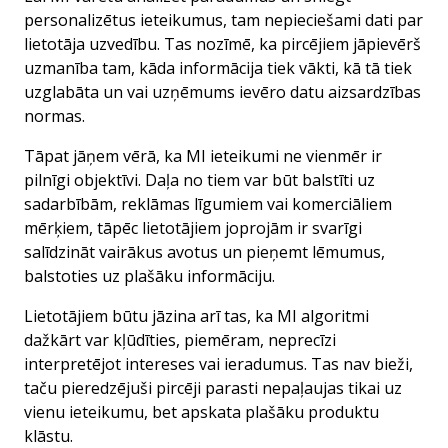
personalizētus ieteikumus, tam nepieciešami dati par
lietotāja uzvedību. Tas nozīmē, ka pircējiem jāpievērš
uzmanība tam, kāda informācija tiek vākti, kā tā tiek
uzglabāta un vai uzņēmums ievēro datu aizsardzības
normas.
Tāpat jāņem vērā, ka MI ieteikumi ne vienmēr ir
pilnīgi objektīvi. Daļa no tiem var būt balstīti uz
sadarbībām, reklāmas līgumiem vai komerciāliem
mērķiem, tāpēc lietotājiem joprojām ir svarīgi
salīdzināt vairākus avotus un pieņemt lēmumus,
balstoties uz plašāku informāciju.
Lietotājiem būtu jāzina arī tas, ka MI algoritmi
dažkārt var kļūdīties, piemēram, neprecīzi
interpretējot intereses vai ieradumus. Tas nav bieži,
taču pieredzējuši pircēji parasti nepaļaujas tikai uz
vienu ieteikumu, bet apskata plašāku produktu
klāstu.