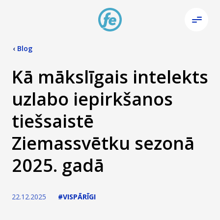
‹
Blog
Kā mākslīgais intelekts
uzlabo iepirkšanos
tiešsaistē
Ziemassvētku sezonā
2025. gadā
22.12.2025
#VISPĀRĪGI