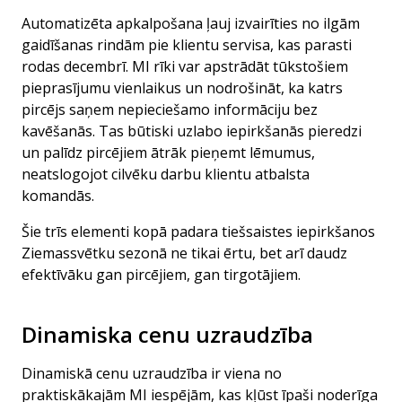
Automatizēta apkalpošana ļauj izvairīties no ilgām
gaidīšanas rindām pie klientu servisa, kas parasti
rodas decembrī. MI rīki var apstrādāt tūkstošiem
pieprasījumu vienlaikus un nodrošināt, ka katrs
pircējs saņem nepieciešamo informāciju bez
kavēšanās. Tas būtiski uzlabo iepirkšanās pieredzi
un palīdz pircējiem ātrāk pieņemt lēmumus,
neatslogojot cilvēku darbu klientu atbalsta
komandās.
Šie trīs elementi kopā padara tiešsaistes iepirkšanos
Ziemassvētku sezonā ne tikai ērtu, bet arī daudz
efektīvāku gan pircējiem, gan tirgotājiem.
Dinamiska cenu uzraudzība
Dinamiskā cenu uzraudzība ir viena no
praktiskākajām MI iespējām, kas kļūst īpaši noderīga