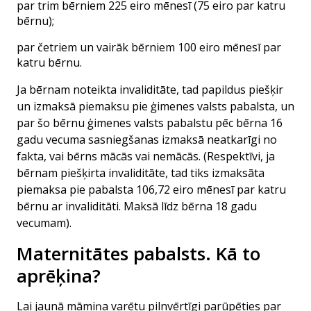
par trim bērniem 225 eiro mēnesī (75 eiro par katru
bērnu);
par četriem un vairāk bērniem 100 eiro mēnesī par
katru bērnu.
Ja bērnam noteikta invaliditāte, tad papildus piešķir
un izmaksā piemaksu pie ģimenes valsts pabalsta, un
par šo bērnu ģimenes valsts pabalstu pēc bērna 16
gadu vecuma sasniegšanas izmaksā neatkarīgi no
fakta, vai bērns mācās vai nemācās. (Respektīvi, ja
bērnam piešķirta invaliditāte, tad tiks izmaksāta
piemaksa pie pabalsta 106,72 eiro mēnesī par katru
bērnu ar invaliditāti. Maksā līdz bērna 18 gadu
vecumam).
Maternitātes pabalsts. Kā to
aprēķina?
Lai jaunā māmiņa varētu pilnvērtīgi parūpēties par