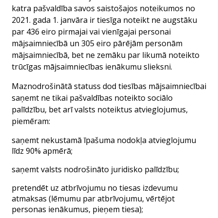
katra pašvaldība savos saistošajos noteikumos no
2021. gada 1. janvāra ir tiesīga noteikt ne augstāku
par 436 eiro pirmajai vai vienīgajai personai
mājsaimniecībā un 305 eiro pārējām personām
mājsaimniecībā, bet ne zemāku par likumā noteikto
trūcīgas mājsaimniecības ienākumu slieksni.
Maznodrošinātā statuss dod tiesības mājsaimniecībai
saņemt ne tikai pašvaldības noteikto sociālo
palīdzību, bet arī valsts noteiktus atvieglojumus,
piemēram:
saņemt nekustamā īpašuma nodokļa atvieglojumu
līdz 90% apmērā;
saņemt valsts nodrošināto juridisko palīdzību;
pretendēt uz atbrīvojumu no tiesas izdevumu
atmaksas (lēmumu par atbrīvojumu, vērtējot
personas ienākumus, pieņem tiesa);