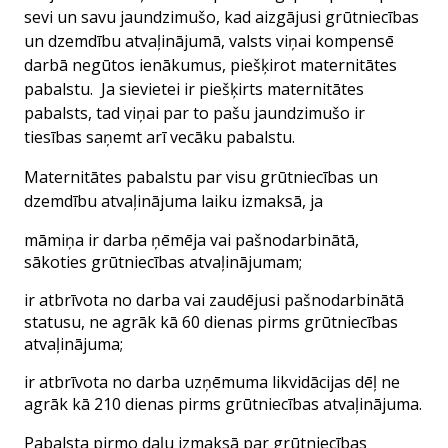
sevi un savu jaundzimušo, kad aizgājusi grūtniecības
un dzemdību atvaļinājumā, valsts viņai kompensē
darbā negūtos ienākumus, piešķirot
maternitātes
pabalstu.
Ja sievietei ir piešķirts maternitātes
pabalsts, tad viņai par to pašu jaundzimušo ir
tiesības saņemt arī vecāku pabalstu.
Maternitātes pabalstu par visu grūtniecības un
dzemdību atvaļinājuma laiku izmaksā, ja
māmiņa ir darba ņēmēja vai pašnodarbinātā,
sākoties grūtniecības atvaļinājumam;
ir atbrīvota no darba vai zaudējusi pašnodarbinātā
statusu, ne agrāk kā 60 dienas pirms grūtniecības
atvaļinājuma;
ir atbrīvota no darba uzņēmuma likvidācijas dēļ ne
agrāk kā 210 dienas pirms grūtniecības atvaļinājuma.
Pabalsta pirmo daļu izmaksā par grūtniecības