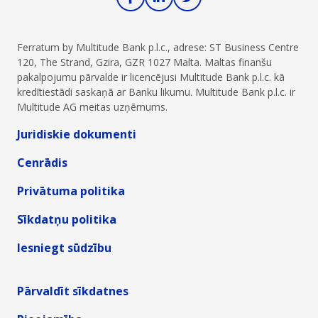
Ferratum by Multitude Bank p.l.c., adrese: ST Business Centre
120, The Strand, Gzira, GZR 1027 Malta. Maltas finanšu
pakalpojumu pārvalde ir licencējusi Multitude Bank p.l.c. kā
kredītiestādi saskaņā ar Banku likumu. Multitude Bank p.l.c. ir
Multitude AG meitas uzņēmums.
Juridiskie dokumenti
Cenrādis
Privātuma politika
Sīkdatņu politika
Iesniegt sūdzību
Pārvaldīt sīkdatnes