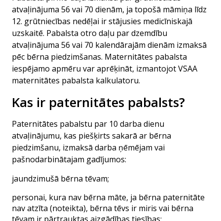
atvaļinājuma 56 vai 70 dienām, ja topošā māmiņa līdz
12. grūtniecības nedēļai ir stājusies medicīniskajā
uzskaitē. Pabalsta otro daļu par dzemdību
atvaļinājuma 56 vai 70 kalendārajām dienām izmaksā
pēc bērna piedzimšanas. Maternitātes pabalsta
iespējamo apmēru var aprēķināt,
izmantojot VSAA
maternitātes pabalsta kalkulatoru.
Kas ir paternitātes pabalsts?
Paternitātes pabalstu par 10 darba dienu
atvaļinājumu, kas piešķirts sakarā ar bērna
piedzimšanu, izmaksā darba ņēmējam vai
pašnodarbinātajam gadījumos:
jaundzimušā bērna tēvam;
personai, kura nav bērna māte, ja bērna paternitāte
nav atzīta (noteikta), bērna tēvs ir miris vai bērna
tēvam ir pārtrauktas aizgādības tiesības;