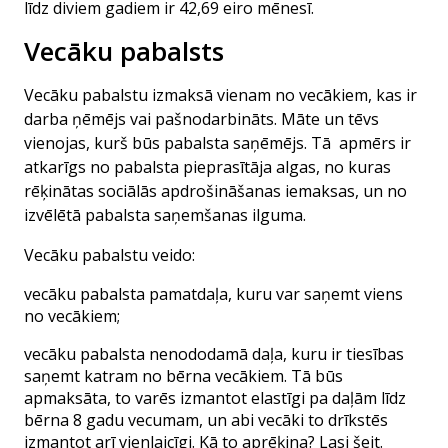
līdz diviem gadiem ir 42,69 eiro mēnesī.
Vecāku pabalsts
Vecāku pabalstu izmaksā vienam no vecākiem, kas ir
darba ņēmējs vai pašnodarbināts. Māte un tēvs
vienojas, kurš būs pabalsta saņēmējs. Tā apmērs ir
atkarīgs no pabalsta pieprasītāja algas, no kuras
rēķinātas sociālās apdrošināšanas iemaksas, un no
izvēlētā pabalsta saņemšanas ilguma.
Vecāku pabalstu veido:
vecāku pabalsta pamatdaļa, kuru var saņemt viens
no vecākiem;
vecāku pabalsta nenododamā daļa, kuru ir tiesības
saņemt katram no bērna vecākiem. Tā būs
apmaksāta, to varēs izmantot elastīgi pa daļām līdz
bērna 8 gadu vecumam, un abi vecāki to drīkstēs
izmantot arī vienlaicīgi.
Kā to aprēķina? Lasi šeit.