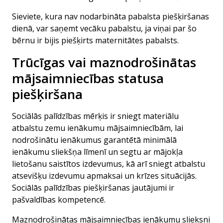
Sieviete, kura nav nodarbināta pabalsta piešķiršanas
dienā, var saņemt vecāku pabalstu, ja viņai par šo
bērnu ir bijis piešķirts maternitātes pabalsts.
Trūcīgas vai maznodrošinātas
mājsaimniecības statusa
piešķiršana
Sociālās palīdzības mērķis ir sniegt materiālu
atbalstu zemu ienākumu mājsaimniecībām, lai
nodrošinātu ienākumus garantētā minimālā
ienākumu sliekšņa līmenī un segtu ar mājokļa
lietošanu saistītos izdevumus, kā arī sniegt atbalstu
atsevišķu izdevumu apmaksai un krīzes situācijās.
Sociālās palīdzības piešķiršanas jautājumi ir
pašvaldības kompetencē.
Maznodrošinātas mājsaimniecības
ienākumu slieksni