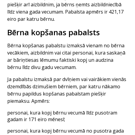
piešķir arī aizbildnim, ja bērns ņemts aizbildniecībā
līdz viena gada vecumam. Pabalsta apmērs ir 421,17
eiro par katru bērnu.
Bērna kopšanas pabalsts
Bērna kopšanas pabalstu izmaksā vienam no bērna
vecākiem, aizbildnim vai citai personai, kura saskaņā
ar bāriņtiesas lēmumu faktiski kopj un audzina
bērnu līdz divu gadu vecumam.
Ja pabalstu izmaksā par dvīņiem vai vairākiem vienās
dzemdībās dzimušiem bērniem, par katru nākamo
bērnu papildus kopšanas pabalstam piešķir
piemaksu. Apmērs:
personai, kura kopj bērnu vecumā līdz pusotram
gadam ir 171 eiro mēnesī;
personai, kura kopj bērnu vecumā no pusotra gada