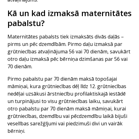
Kā un kad izmaksā maternitātes
pabalstu?
Maternitātes pabalsts tiek izmaksāts divās daļās –
pirms un pēc dzemdībām. Pirmo daļu izmaksā par
grūtniecības atvaļinājuma 56 vai 70 dienām, savukārt
otro daļu izmaksā pēc bērniņa dzimšanas par 56 vai
70 dienām.
Pirmo pabalstu par 70 dienām maksā topošajai
māmiņai, kura grūtniecības dēļ līdz 12. grūtniecības
nedēļai uzsākusi ārstniecību profilaktiskajā iestādē
un turpinājusi to visu grūtniecības laiku, savukārt
otro pabalstu par 70 dienām maksā māmiņai, kurai
grūtniecības, dzemdību vai pēcdzemdību laikā bijuši
veselības sarežģījumi vai piedzimuši divi un vairāk
bērniņi.