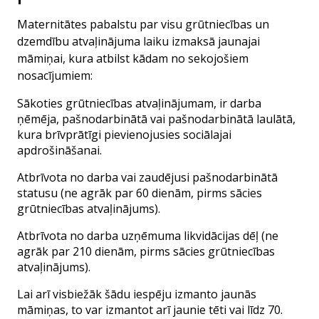
Maternitātes pabalstu par visu grūtniecības un
dzemdību atvaļinājuma laiku izmaksā jaunajai
māmiņai, kura atbilst kādam no sekojošiem
nosacījumiem:
Sākoties grūtniecības atvaļinājumam, ir darba
ņēmēja, pašnodarbinātā vai pašnodarbinātā laulātā,
kura brīvprātīgi pievienojusies sociālajai
apdrošināšanai.
Atbrīvota no darba vai zaudējusi pašnodarbinātā
statusu (ne agrāk par 60 dienām, pirms sācies
grūtniecības atvaļinājums).
Atbrīvota no darba uzņēmuma likvidācijas dēļ (ne
agrāk par 210 dienām, pirms sācies grūtniecības
atvaļinājums).
Lai arī visbiežāk šādu iespēju izmanto jaunās
māmiņas, to var izmantot arī jaunie tēti vai līdz 70.