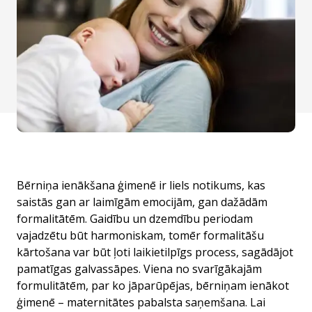
Bērniņa ienākšana ģimenē ir liels notikums, kas
saistās gan ar laimīgām emocijām, gan dažādām
formalitātēm. Gaidību un dzemdību periodam
vajadzētu būt harmoniskam, tomēr formalitāšu
kārtošana var būt ļoti laikietilpīgs process, sagādājot
pamatīgas galvassāpes. Viena no svarīgākajām
formulitātēm, par ko jāparūpējas, bērniņam ienākot
ģimenē – maternitātes pabalsta saņemšana. Lai