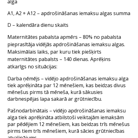
alga
A1, A2 + A12 – apdrošināšanas iemaksu algas summa
D – kalendāra dienu skaits
Maternitātes pabalsta apmērs – 80% no pabalsta
pieprasītāja vidējās apdrošināšanas iemaksu algas.
Maksimālais laiks, par kuru tiek piešķirts
maternitātes pabalsts – 140 dienas. Aprēķins
atkarīgs no situācijas:
Darba ņēmējs – vidējo apdrošināšanas iemaksu alga
tiek aprēķināta par 12 mēnešiem, kas beidzas divus
mēnešus pirms tā mēneša, kurā sākusies
darbnespējas lapa sakarā ar grūtniecību.
Pašnodarbinātais – vidējo apdrošināšanas iemaksu
alga tiek aprēķināta atbilstoši veiktajām iemaksām
par pēdējiem 12 mēnešiem, kas beidzas trīs mēnešus
pirms tiem trīs mēnešiem, kurā sācies grūtniecības
atvaļinājums.