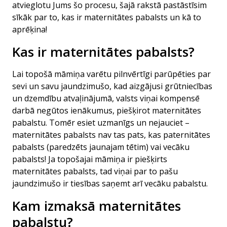
atvieglotu Jums šo procesu, šajā rakstā pastāstīsim
sīkāk par to, kas ir maternitātes pabalsts un kā to
aprēķina!
Kas ir maternitātes pabalsts?
Lai topošā māmiņa varētu pilnvērtīgi parūpēties par
sevi un savu jaundzimušo, kad aizgājusi grūtniecības
un dzemdību atvaļinājumā, valsts viņai kompensē
darbā negūtos ienākumus, piešķirot maternitātes
pabalstu. Tomēr esiet uzmanīgs un nejauciet –
maternitātes pabalsts nav tas pats, kas paternitātes
pabalsts (paredzēts jaunajam tētim) vai vecāku
pabalsts! Ja topošajai māmiņa ir piešķirts
maternitātes pabalsts, tad viņai par to pašu
jaundzimušo ir tiesības saņemt arī vecāku pabalstu.
Kam izmaksā maternitātes
pabalstu?