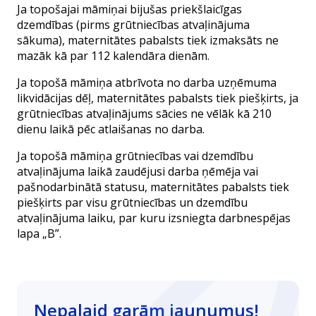
Ja topošajai māmiņai bijušas priekšlaicīgas
dzemdības (pirms grūtniecības atvaļinājuma
sākuma), maternitātes pabalsts tiek izmaksāts ne
mazāk kā par 112 kalendāra dienām.
Ja topošā māmiņa atbrīvota no darba uzņēmuma
likvidācijas dēļ, maternitātes pabalsts tiek piešķirts, ja
grūtniecības atvaļinājums sācies ne vēlāk kā 210
dienu laikā pēc atlaišanas no darba.
Ja topošā māmiņa grūtniecības vai dzemdību
atvaļinājuma laikā zaudējusi darba ņēmēja vai
pašnodarbinātā statusu, maternitātes pabalsts tiek
piešķirts par visu grūtniecības un dzemdību
atvaļinājuma laiku, par kuru izsniegta darbnespējas
lapa „B”.
Nepalaid garām jaunumus!