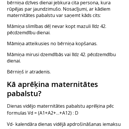
bērniņa dzīves dienai jebkura cita persona, kura
rūpējas par jaundzimušo. Nosacījumi, ar kādiem
maternitātes pabalstu var saņemt kāds cits:
Māmiņa slimības dēļ nevar kopt mazuli līdz 42.
pēcdzemdību dienai.
Māmiņa atteikusies no bērniņa kopšanas.
Māmiņa mirusi dzemdībās vai līdz 42. pēcdzemdību
dienai.
Bērniņš ir atradenis.
Kā aprēķina maternitātes
pabalstu?
Dienas vidējo maternitātes pabalstu aprēķina pēc
formulas Vd = (A1+A2+…+A12) : D
Vd- kalendāra dienas vidējā apdrošināšanas iemaksu