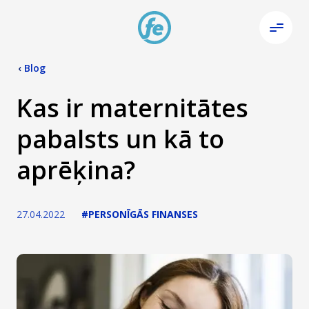
‹
Blog
Kas ir maternitātes
pabalsts un kā to
aprēķina?
27.04.2022
#PERSONĪGĀS FINANSES