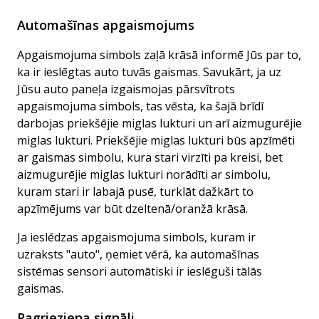
Automašīnas apgaismojums
Apgaismojuma simbols zaļā krāsā informē Jūs par to,
ka ir ieslēgtas auto tuvās gaismas. Savukārt, ja uz
Jūsu auto paneļa izgaismojas pārsvītrots
apgaismojuma simbols, tas vēsta, ka šajā brīdī
darbojas priekšējie miglas lukturi un arī aizmugurējie
miglas lukturi. Priekšējie miglas lukturi būs apzīmēti
ar gaismas simbolu, kura stari virzīti pa kreisi, bet
aizmugurējie miglas lukturi norādīti ar simbolu,
kuram stari ir labajā pusē, turklāt dažkārt to
apzīmējums var būt dzeltenā/oranžā krāsā.
Ja ieslēdzas apgaismojuma simbols, kuram ir
uzraksts "auto", ņemiet vērā, ka automašīnas
sistēmas sensori automātiski ir ieslēguši tālās
gaismas.
Pagrieziena signāli