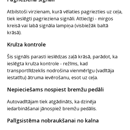
Atbilstoši virzienam, kurā vēlaties pagriezties uz ceļa,
tiek ieslēgti pagrieziena signāli. Attiecīgi - mirgos
kreisā vai labā signāla lampiņa (visbiežāk baltā
krāsā).
Kruīza kontrole
Šis signāls parasti ieslēdzas zaļā krāsā, parādot, ka
ieslēgta kruīza kontrole - režīms, kad
transportlīdzeklis nodrošina vienmērīgu (vadītāja
iestatītu) ātruma ievērošanu, esot uz ceļa.
Nepieciešams nospiest bremžu pedāli
Autovadītājam tiek atgādināts, ka dzinēja
iedarbināšanai jānospiež bremžu pedālis.
Palīgsistēma nobraukšanai no kalna