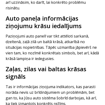
arī uzzināsim, ko darīt, lai konkrēto problēmu
risinātu.
Auto paneļa informācijas
ziņojumu krāsu iedalījums
Paziņojumi auto panelī var tikt attēloti sarkanā,
dzeltenā, zaļā zilā un baltā krāsā, atkarībā no
situācijas nopietnības. Tāpēc uzmanība jāpievērš ne
vien tam, ko nozīmē konkrētais simbols, bet arī, kādā
krāsā lampiņa ir iedegusies.
Zaļas, zilas vai baltas krāsas
signāls
Tas ir informācijas ziņojuma indikators, kas parasti
norāda nevis uz brīdinājumiem un problēmām, bet
gan to, ka Jūsu auto sistēma šobrīd darbojas, kā arī,
ka tiek izmantots konkrēts režīms.