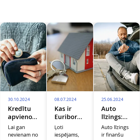
30.10.2024
08.07.2024
25.06.2024
Kredītu
Kas ir
Auto
apvienošana:
Euribor
līzings:
Kā
un kā tas
ceļvedis
Lai gan
Ļoti
Auto līzings
samazināt
ietekmē
gudrai
nevienam no
iespējams,
ir finanšu