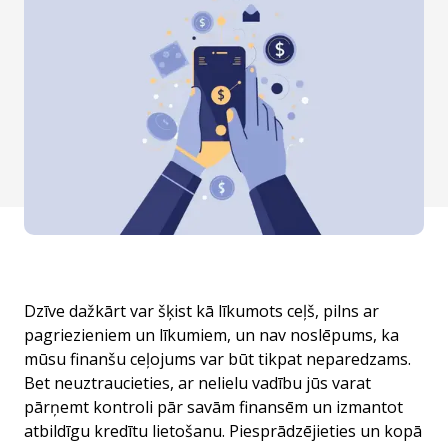
Dzīve dažkārt var šķist kā līkumots ceļš, pilns ar
pagriezieniem un līkumiem, un nav noslēpums, ka
mūsu finanšu ceļojums var būt tikpat neparedzams.
Bet neuztraucieties, ar nelielu vadību jūs varat
pārņemt kontroli pār savām finansēm un izmantot
atbildīgu kredītu lietošanu. Piesprādzējieties un kopā