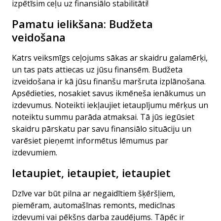
izpētīsim ceļu uz finansiālo stabilitāti!
Pamatu ielikšana: Budžeta
veidošana
Katrs veiksmīgs ceļojums sākas ar skaidru galamērķi,
un tas pats attiecas uz jūsu finansēm. Budžeta
izveidošana ir kā jūsu finanšu maršruta izplānošana.
Apsēdieties, nosakiet savus ikmēneša ienākumus un
izdevumus. Noteikti iekļaujiet ietaupījumu mērķus un
noteiktu summu parāda atmaksai. Tā jūs iegūsiet
skaidru pārskatu par savu finansiālo situāciju un
varēsiet pieņemt informētus lēmumus par
izdevumiem.
Ietaupiet, ietaupiet, ietaupiet
Dzīve var būt pilna ar negaidītiem šķēršļiem,
piemēram, automašīnas remonts, medicīnas
izdevumi vai pēkšņs darba zaudējums. Tāpēc ir