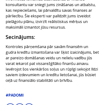
konsultantu var sniegt jums zināšanas un atbalstu,
kas nepieciešams, lai pārvaldītu savas finanses ar
pārliecību. Šie eksperti var palīdzēt jums izveidot
pielāgotu plānu, izvirzīt reālistiskus mērķus un
maksimāli izmantot jūsu resursus.
Secinājums:
Kontroles pārņemšana pār savām finansēm un
gudra kredītu izmantošana var šķist izaicinājums, bet
ar pareizo domāšanas veidu un nelielu vadību jūs
varat iekarot pat vissarežģītāko finanšu ainavu.
Ievērojot šos vienkāršos soļus un rūpīgi sekojot līdzi
saviem izdevumiem un kredītu lietošanai, jūs būsiet
ceļā uz finansiālo stabilitāti un brīvību.
#PADOMI