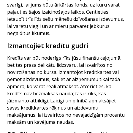
svarīgi, lai jums būtu ārkārtas fonds, uz kuru varat
paļauties šajos izaicinošajos laikos. Centieties
ietaupīt trīs līdz sešu mēnešu dzīvošanas izdevumus,
lai varētu viegli un ar mieru pārvarēt jebkurus
negaidītus līkumus.
Izmantojiet kredītu gudri
Kredīts var būt noderīgs rīks jūsu finanšu ceļojumā,
bet tas prasa delikātu līdzsvaru, lai izvairītos no
novirzīšanās no kursa. Izmantojot kredītkartes vai
ņemot aizdevumus, sākiet ar aizņēmumu tikai tādā
apmērā, ko varat reāli atmaksāt. Atcerieties, ka
kredīts nav bezmaksas nauda; tas ir rīks, kas
jāizmanto atbildīgi. Laicīgi un pilnībā apmaksājiet
savas kredītkartes rēķinus un aizdevumu
maksājumus, lai izvairītos no nevajadzīgām procentu
maksām un kavējuma naudas.