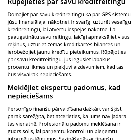
Rūpējieties par savu kredītreitingu
Domājiet par savu kredītreitingu kā par GPS sistēmu
jūsu finansiālajai nākotnei. Ir svarīgi uzturēt veselīgu
kredītreitingu, lai atvērtu iespējas nākotnē. Lai
paaugstinātu savu reitingu, laicīgi apmaksājiet visus
rēķinus, uzturiet zemas kredītkartes bilances un
ierobežojiet jaunu kredītu pieteikumus. Rūpējoties
par savu kredītreitingu, jūs iegūsiet labākus
procentu likmes un piekļuvi aizdevumiem, kad tas
būs visvairāk nepieciešams.
Meklējiet ekspertu padomus, kad
nepieciešams
Personīgo finanšu pārvaldīšana dažkārt var šķist
pārāk sarežģīta, bet atcerieties, ka jums nav jādara
tas vienatnē. Profesionālu padomu meklēšana ir
gudrs solis, lai pārņemtu kontroli un pieņemtu
informētus lēmumus. Sazināšanās ar finanšu