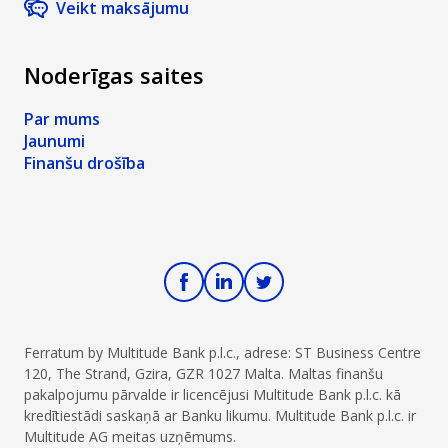
Veikt maksājumu
dažādiem
kas var
auto kredītu.
aizdevējiem.
ietekmēt
Kad
Tavas
Noderīgas saites
vajadzētu
finanses un
apsvērt
kredītsaistības,
Par mums
iespēju
piemēram,
Jaunumi
apvienot
Tavu
Finanšu drošība
kredītus?
hipotekāro
kredītu vai
auto līzingu.
Ferratum by Multitude Bank p.l.c., adrese: ST Business Centre
120, The Strand, Gzira, GZR 1027 Malta. Maltas finanšu
pakalpojumu pārvalde ir licencējusi Multitude Bank p.l.c. kā
kredītiestādi saskaņā ar Banku likumu. Multitude Bank p.l.c. ir
Multitude AG meitas uzņēmums.