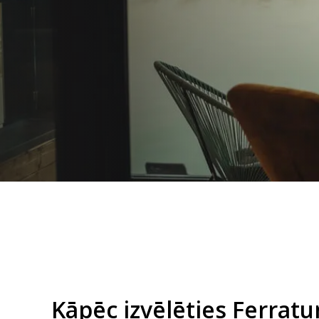
✔ Jaunajiem klientiem - ar kodu
SAKU
0% likme
✔ Nekādu slēptu izmaksu
✔ Naudas izmaksa uzreiz, naudas izņ
Kāpēc izvēlēties Ferratu