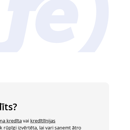
dīts?
ņa kredīta
vai
kredītlīnijas
rūpīgi izvērtēta, lai vari saņemt ātro