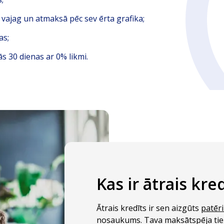
v vajag
un atmaksā pēc sev ērta grafika;
as;
s 30 dienas ar 0% likmi.
Kas ir ātrais kre
Ātrais kredīts ir sen aizgūts
patēri
nosaukums. Tava maksātspēja tiek 