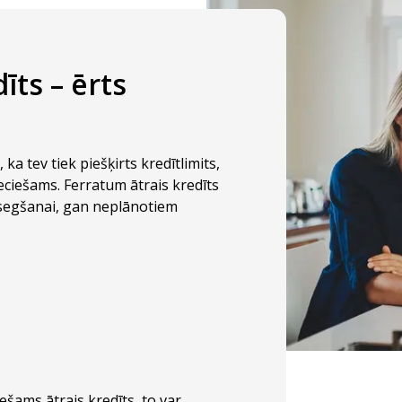
īts – ērts
ka tev tiek piešķirts kredītlimits,
ieciešams. Ferratum ātrais kredīts
 segšanai, gan neplānotiem
šams ātrais kredīts, to var