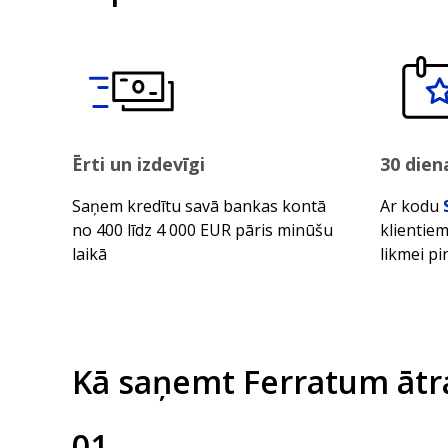
Ērti un izdevīgi
30 die
Saņem kredītu savā bankas kontā
Ar kodu
no 400 līdz 4 000 EUR pāris minūšu
klientie
laikā
likmei p
Kā saņemt Ferratum ātra
01
.