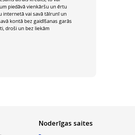
atum piedāvā vienkāršu un ērtu
 internetā vai savā tālrunī un
avā kontā bez gaidīšanas garās
ti, droši un bez liekām
Noderīgas saites