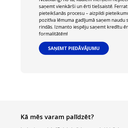
saņemt vienkārši un ērti tiešsaistē. Ferr
pieteikšanās procesu – aizpildi pieteikumu
pozitīva lēmuma gadījumā saņem naudu s
rindās. Izmanto iespēju saņemt kredītu ēr
formalitātēm!
SAŅEMT PIEDĀVĀJUMU
Kā mēs varam palīdzēt?