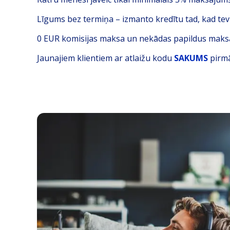
Līgums bez termiņa – izmanto kredītu tad, kad te
0 EUR komisijas maksa un n
ekādas papildus maks
Jaunajiem klientiem ar atlaižu kodu
SAKUMS
pirmā