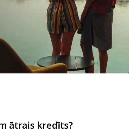
MS
pirmās 30 dienas
emšana 0€
m ātrais kredīts?