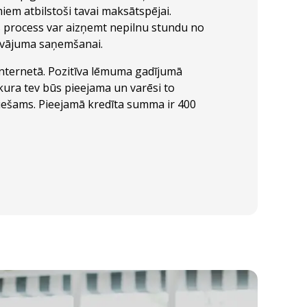
iem atbilstoši tavai maksātspējai.
es process var aizņemt nepilnu stundu no
āvājuma saņemšanai.
 internetā. Pozitīva lēmuma gadījumā
 kura tev būs pieejama un varēsi to
eciešams. Pieejamā kredīta summa ir 400