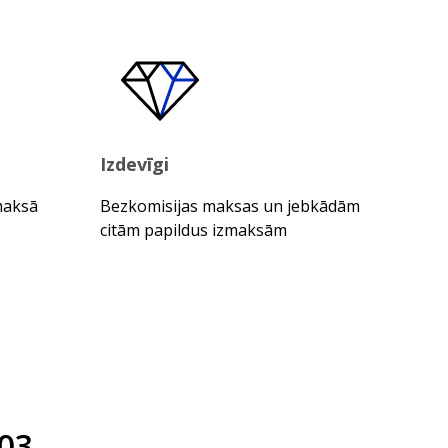
Izdevīgi
maksā
Bezkomisijas maksas un jebkādām
citām papildus izmaksām
03
.