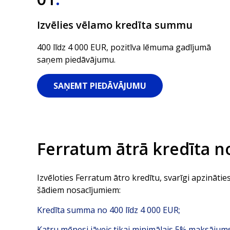
Izvēlies vēlamo kredīta summu
400 līdz 4 000 EUR, pozitīva lēmuma gadījumā
saņem piedāvājumu.
SAŅEMT PIEDĀVĀJUMU
Ferratum ātrā kredīta n
Izvēloties Ferratum ātro kredītu, svarīgi apzinātie
šādiem nosacījumiem:
Kredīta summa no 400 līdz 4 000 EUR;
Katru mēnesi jāveic tikai minimālais 5% maksājums