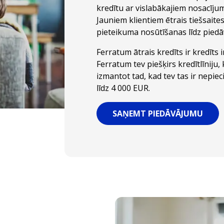
kredītu ar vislabākajiem nosacījum
Jauniem klientiem ētrais tiešsait
pieteikuma nosūtīšanas līdz pied
Ferratum ātrais kredīts ir kredīts
Ferratum tev piešķirs kredītlīniju,
izmantot tad, kad tev tas ir nepi
līdz 4 000 EUR.
SAŅEMT PIEDĀVĀJUMU