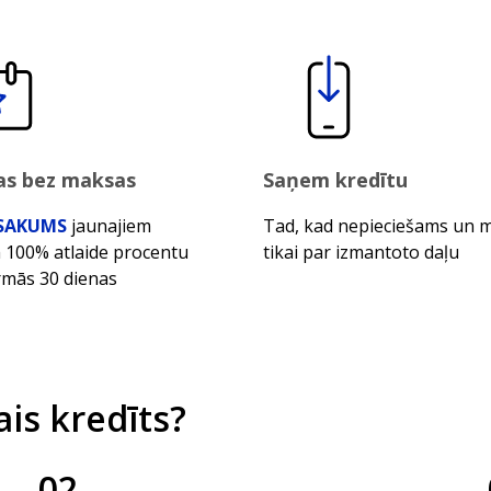
nas bez maksas
Saņem kredītu
SAKUMS
jaunajiem
Tad, kad nepieciešams un 
m 100% atlaide procentu
tikai par izmantoto daļu
irmās 30 dienas
is kredīts?
02
.