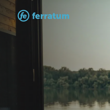
Ātrais kredīt
internetā līd
4000€