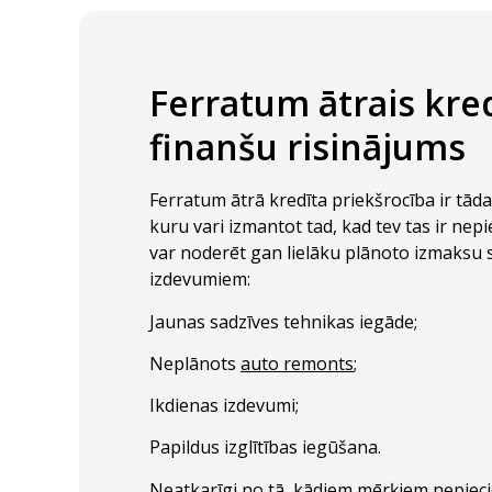
Ferratum ātrais kred
finanšu risinājums
Ferratum ātrā kredīta priekšrocība ir tāda, 
kuru vari izmantot tad, kad tev tas ir nep
var noderēt gan lielāku plānoto izmaksu
izdevumiem:
Jaunas sadzīves tehnikas iegāde;
Neplānots
auto remonts
;
Ikdienas izdevumi;
Papildus izglītības iegūšana.
Neatkarīgi no tā, kādiem mērķiem nepiecie