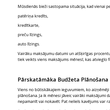
Mūsdienās bieži sastopama situācija, kad vienai pe
patēriņa kredīts
,
kredītkarte,
preču līzings,
auto līzings.
Vairāku maksājumu datumi un atšķirīgas procentu 
tiek veikts viens maksājums mēnesī, kas atvieglo f
Pārskatāmāka Budžeta Plānošana
Viens no būtiskākajiem ieguvumiem, ko aizņēmēji 
plānošana. Ja ik mēnesi jāveic vairāki maksājumi d
nepamanīt vai nokavēt. Pat neliels kavējums var ra