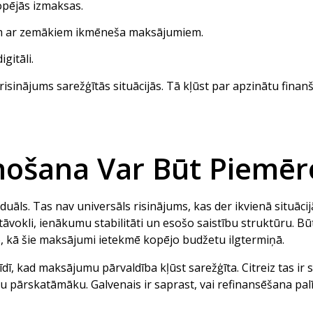
opējās izmaksas.
em ar zemākiem ikmēneša maksājumiem.
gitāli.
 risinājums sarežģītās situācijās. Tā kļūst par apzinātu fina
nošana Var Būt Piemēr
āls. Tas nav universāls risinājums, kas der ikvienā situāci
tāvokli, ienākumu stabilitāti un esošo saistību struktūru. Būti
o, kā šie maksājumi ietekmē kopējo budžetu ilgtermiņā.
ī, kad maksājumu pārvaldība kļūst sarežģīta. Citreiz tas ir st
 pārskatāmāku. Galvenais ir saprast, vai refinansēšana palīd