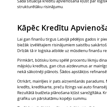
Šādā situācijā kredītu apvienošana kļūst par loģis
strukturētāku risinājumu.
Kāpēc Kredītu Apvienoša
Lai gan finanšu tirgus Latvijā pēdējos gados ir pi
biežāk izvēlētajiem risinājumiem saistību sakārtoš
Drīzāk tā ir loģiska atbilde uz mūsdienu finanšu rea
Pirmkārt, būtisku lomu spēlē procentu likmju dinam
mājokļu kredītus, gan citus aizdevumus ar mainīgo
nekā sākotnēji plānots. Šādos apstākļos refinansē
Otrkārt, mainījies ir pats aizņemšanās paradums. M
kredīts, kredītkarte, preču līzings vai auto fina
Rezultātā budžeta plānošana kļūst sarežģītāka. K
grafiku un pārskatāmu kopējo summu.