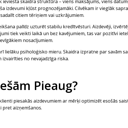
ek ieviesta skaidra struktūra – viens maksājums, viens datu
ša izdevumi kļūst prognozējamāki. Cilvēkam ir vieglāk sapra
 sadalīt citiem tēriņiem vai uzkrājumiem.
kšana palīdz uzturēt stabilu kredītvēsturi. Aizdevēji, izvērt
umi tiek veikti laikā un bez kavējumiem, tas var pozitīvi i
devīgākiem nosacījumiem.
rī lielāku psiholoģisko mieru. Skaidra izpratne par savām s
zvairīties no nevajadzīga riska.
Tiešām Pieaug?
k klienti piesakās aizdevumiem ar mērķi optimizēt esošās sais
mi pret aizņemšanos.