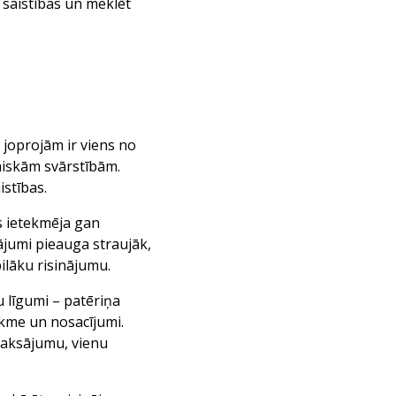
 saistības un meklēt
 joprojām ir viens no
omiskām svārstībām.
istības.
as ietekmēja gan
ājumi pieauga straujāk,
ilāku risinājumu.
u līgumi – patēriņa
ikme un nosacījumi.
maksājumu, vienu