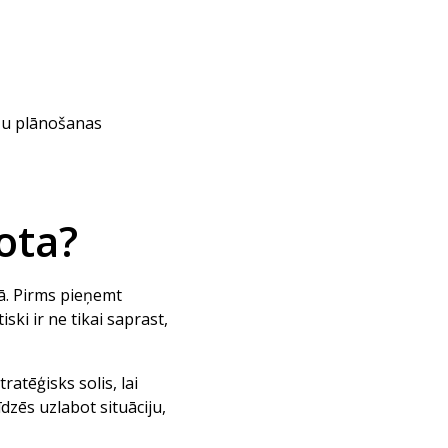
nšu plānošanas
ota?
jā. Pirms pieņemt
ski ir ne tikai saprast,
ratēģisks solis, lai
zēs uzlabot situāciju,