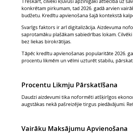
Treškārt, cilvēki kļuvuši apzinīgāki attiecībā uz s
konkrētam pirkumam, tad 2026. gadā arvien vairā
budžetu. Kredītu apvienošana šajā kontekstā kalpo 
Svarīgs faktors ir arī digitalizācija. Aizdevuma n
saprotamāku plašākam sabiedrības lokam. Cilvēki
bez liekas birokrātijas.
Tāpēc kredītu apvienošanas popularitāte 2026. ga
procentu likmēm un vēlmi uzturēt stabilu, pārska
Procentu Likmju Pārskatīšana
Daudzi aizdevumi tika noformēti atšķirīgos ekono
augstākas nekā pašreizējie tirgus piedāvājumi. Re
Vairāku Maksājumu Apvienošana