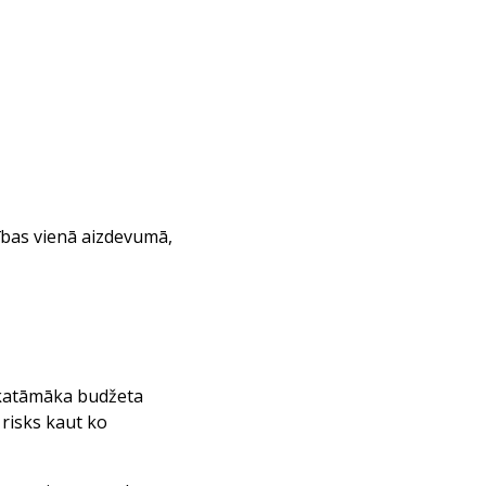
ības vienā aizdevumā,
skatāmāka budžeta
 risks kaut ko