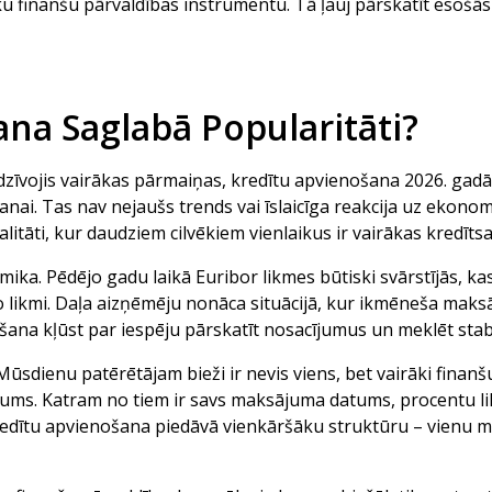
ku finanšu pārvaldības instrumentu. Tā ļauj pārskatīt esošās
na Saglabā Popularitāti?
edzīvojis vairākas pārmaiņas, kredītu apvienošana 2026. gadā
anai. Tas nav nejaušs trends vai īslaicīga reakcija uz ekon
litāti, kur daudziem cilvēkiem vienlaikus ir vairākas kredītsa
ika. Pēdējo gadu laikā Euribor likmes būtiski svārstījās, k
 likmi. Daļa aizņēmēju nonāca situācijā, kur ikmēneša maks
šana kļūst par iespēju pārskatīt nosacījumus un meklēt stab
ūsdienu patērētājam bieži ir nevis viens, bet vairāki finanš
nsējums. Katram no tiem ir savs maksājuma datums, procentu l
redītu apvienošana piedāvā vienkāršāku struktūru – vienu 