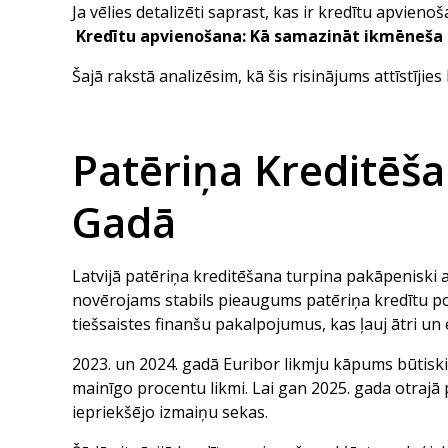
Ja vēlies detalizēti saprast, kas ir kredītu apvien
Kredītu apvienošana: Kā samazināt ikmēneš
Šajā rakstā analizēsim, kā šis risinājums attīstīji
Patēriņa Kreditēšan
Gadā
Latvijā patēriņa kreditēšana turpina pakāpeniski 
novērojams stabils pieaugums patēriņa kredītu por
tiešsaistes finanšu pakalpojumus, kas ļauj ātri un
2023. un 2024. gadā Euribor likmju kāpums būtiski
mainīgo procentu likmi. Lai gan 2025. gada otrajā
iepriekšējo izmaiņu sekas.