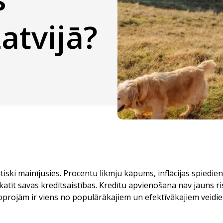
atvijā?
tiski mainījusies. Procentu likmju kāpums, inflācijas spiedi
atīt savas kredītsaistības. Kredītu apvienošana nav jauns ri
joprojām ir viens no populārākajiem un efektīvākajiem veidi