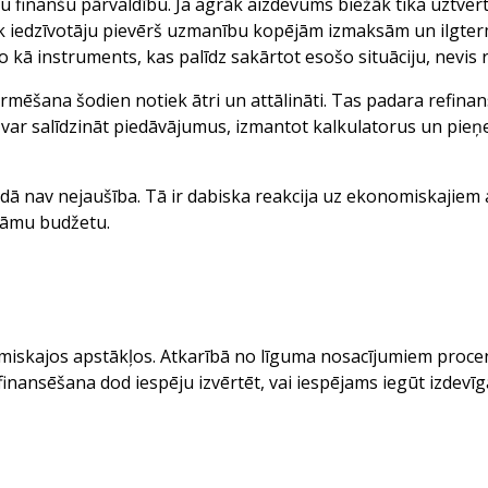
avu finanšu pārvaldību. Ja agrāk aizdevums biežāk tika uztver
k iedzīvotāju pievērš uzmanību kopējām izmaksām un ilgter
kā instruments, kas palīdz sakārtot esošo situāciju, nevis r
oformēšana šodien notiek ātri un attālināti. Tas padara refi
 var salīdzināt piedāvājumus, izmantot kalkulatorus un pi
dā nav nejaušība. Tā ir dabiska reakcija uz ekonomiskajiem
tāmu budžetu.
miskajos apstākļos. Atkarībā no līguma nosacījumiem procen
finansēšana dod iespēju izvērtēt, vai iespējams iegūt izdevī