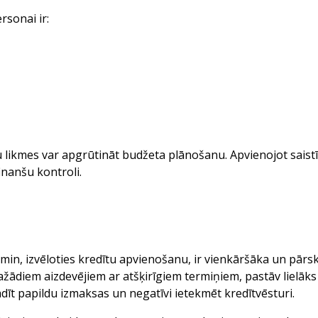
rsonai ir:
likmes var apgrūtināt budžeta plānošanu. Apvienojot saist
inanšu kontroli.
min, izvēloties kredītu apvienošanu, ir vienkāršāka un pār
ažādiem aizdevējiem ar atšķirīgiem termiņiem, pastāv lielāks
dīt papildu izmaksas un negatīvi ietekmēt kredītvēsturi.