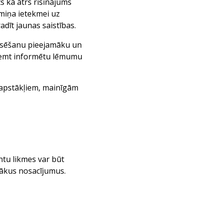
ts kā ātrs risinājums
miņa ietekmei uz
adīt jaunas saistības.
nansēšanu pieejamāku un
eņemt informētu lēmumu
 apstākļiem, mainīgām
tu likmes var būt
gākus nosacījumus.