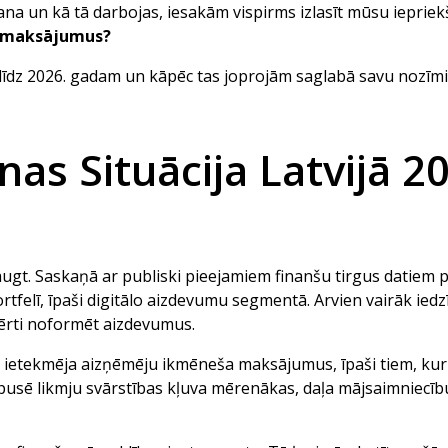
ošana un kā tā darbojas, iesakām vispirms izlasīt mūsu iepriek
a maksājumus?
es līdz 2026. gadam un kāpēc tas joprojām saglabā savu nozīmi
as Situācija Latvijā 2
augt. Saskaņā ar publiski pieejamiem finanšu tirgus datiem 
tfelī, īpaši digitālo aizdevumu segmentā. Arvien vairāk ied
 ērti noformēt aizdevumus.
 ietekmēja aizņēmēju ikmēneša maksājumus, īpaši tiem, kuri
 pusē likmju svārstības kļuva mērenākas, daļa mājsaimniecīb