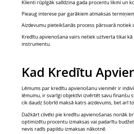
Klienti rūpīgāk salīdzina gada procentu likmi un k
Pieaug interese par garākiem atmaksas termiņi
Aizdevumu pieteikšanās process pārsvarā notiek di
Kredītu apvienošana vairs netiek uztverta tikai kā
instrumentu.
Kad Kredītu Apvie
Lēmums par kredītu apvienošanu vienmēr ir individu
lēmumu, ir svarīgi objektīvi izvērtēt savu finanšu s
cik daudz šobrīd maksā katrs aizdevums, bet arī t
Dažkārt cilvēki pie kredītu apvienošanas nonāk brīd
optimizētu procentu izmaksas vai padarītu budžetu
nevis radīs papildu izmaksas nākotnē.