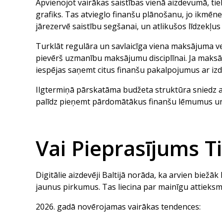
Apvienojot vairākas saistības vienā aizdevumā, ti
grafiks. Tas atvieglo finanšu plānošanu, jo ikmēne
jārezervē saistību segšanai, un atlikušos līdzekļus
Turklāt regulāra un savlaicīga viena maksājuma vei
pievērš uzmanību maksājumu disciplīnai. Ja maksāj
iespējas saņemt citus finanšu pakalpojumus ar iz
Ilgtermiņā pārskatāma budžeta struktūra sniedz a
palīdz pieņemt pārdomātākus finanšu lēmumus un i
Vai Pieprasījums 
Digitālie aizdevēji Baltijā norāda, ka arvien biežā
jaunus pirkumus. Tas liecina par mainīgu attieks
2026. gadā novērojamas vairākas tendences: