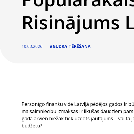
Risinājums L
10.03.2026
#GUDRA TĒRĒŠANA
Personīgo finanšu vide Latvijā pēdējos gados ir bū
mājsaimniecību izmaksas ir likušas daudziem pārsk
gadā arvien biežāk tiek uzdots jautājums – vai tā 
budžetu?