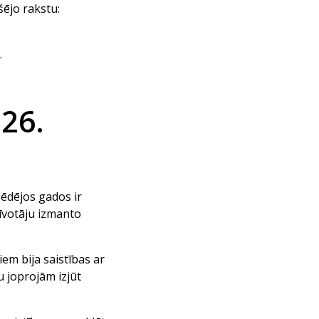
šējo rakstu:
.
026.
pēdējos gados ir
zīvotāju izmanto
em bija saistības ar
u joprojām izjūt