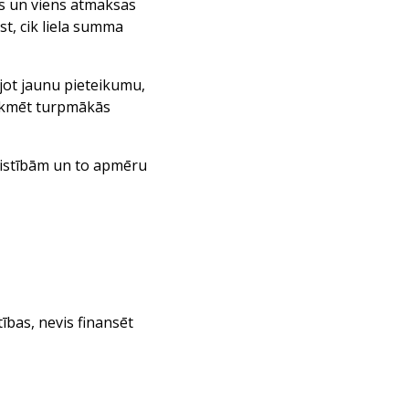
ms un viens atmaksas
st, cik liela summa
ējot jaunu pieteikumu,
etekmēt turpmākās
aistībām un to apmēru
tības, nevis finansēt