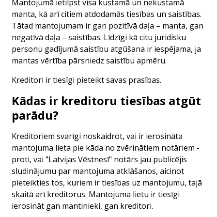
Mantojumā ietilpst visa kustamā un nekustamā
manta, kā arī citiem atdodamās tiesības un saistības.
Tātad mantojumam ir gan pozitīvā daļa – manta, gan
negatīvā daļa – saistības. Līdzīgi kā citu juridisku
personu gadījumā saistību atgūšana ir iespējama, ja
mantas vērtība pārsniedz saistību apmēru.
Kreditori ir tiesīgi pieteikt savas prasības.
Kādas ir kreditoru tiesības atgūt
parādu?
Kreditoriem svarīgi noskaidrot, vai ir ierosināta
mantojuma lieta pie kāda no zvērinātiem notāriem -
proti, vai "Latvijas Vēstnesī" notārs jau publicējis
sludinājumu par mantojuma atklāšanos, aicinot
pieteikties tos, kuriem ir tiesības uz mantojumu, tajā
skaitā arī kreditorus. Mantojuma lietu ir tiesīgi
ierosināt gan mantinieki, gan kreditori.