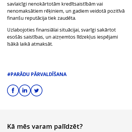
savlaicīgi nenokārtotām kredītsaistībām vai
nenomaksātiem rēķiniem, un gadiem veidotā pozitīvā
finanšu reputācija tiek zaudēta.
Uzlabojoties finansiālai situācijai, svarīgi sakārtot
esošās saistības, un aizņemtos līdzekļus iespējami
īsākā laikā atmaksāt.
#PARĀDU PĀRVALDĪŠANA
Kā mēs varam palīdzēt?