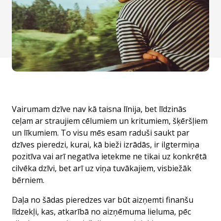
Vairumam dzīve nav kā taisna līnija, bet līdzinās
ceļam ar straujiem cēlumiem un kritumiem, šķēršļiem
un līkumiem. To visu mēs esam raduši saukt par
dzīves pieredzi, kurai, kā bieži izrādās, ir ilgtermiņa
pozitīva vai arī negatīva ietekme ne tikai uz konkrētā
cilvēka dzīvi, bet arī uz viņa tuvākajiem, visbiežāk
bērniem.
Daļa no šādas pieredzes var būt aizņemti finanšu
līdzekļi, kas, atkarībā no aizņēmuma lieluma, pēc