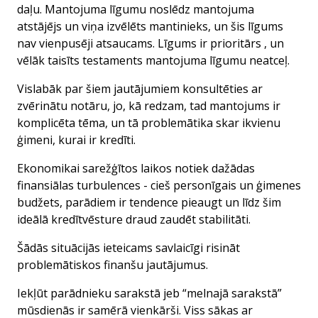
daļu. Mantojuma līgumu noslēdz mantojuma
atstājējs un viņa izvēlēts mantinieks, un šis līgums
nav vienpusēji atsaucams. Līgums ir prioritārs , un
vēlāk taisīts testaments mantojuma līgumu neatceļ.
Vislabāk par šiem jautājumiem konsultēties ar
zvērinātu notāru, jo, kā redzam, tad mantojums ir
komplicēta tēma, un tā problemātika skar ikvienu
ģimeni, kurai ir
kredīti
.
Ekonomikai sarežģītos laikos notiek dažādas
finansiālas turbulences - cieš personīgais un
ģimenes
budžets
, parādiem ir tendence pieaugt un līdz šim
ideālā
kredītvēsture
draud zaudēt stabilitāti.
Šādās situācijās ieteicams savlaicīgi risināt
problemātiskos finanšu jautājumus.
Iekļūt parādnieku sarakstā jeb “melnajā sarakstā”
mūsdienās ir samērā vienkārši. Viss sākas ar