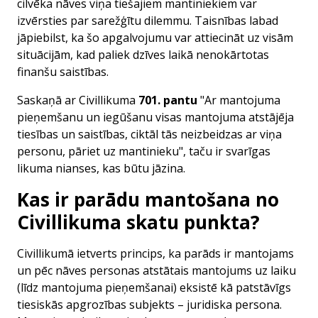
cilvēka nāves viņa tiešajiem mantiniekiem var
izvērsties par sarežģītu dilemmu. Taisnības labad
jāpiebilst, ka šo apgalvojumu var attiecināt uz visām
situācijām, kad paliek dzīves laikā nenokārtotas
finanšu saistības.
Saskaņā ar Civillikuma
701. pantu
"Ar mantojuma
pieņemšanu un iegūšanu visas mantojuma atstājēja
tiesības un saistības, ciktāl tās neizbeidzas ar viņa
personu, pāriet uz mantinieku", taču ir svarīgas
likuma nianses, kas būtu jāzina.
Kas ir parādu mantošana no
Civillikuma skatu punkta?
Civillikumā ietverts princips, ka parāds ir mantojams
un pēc nāves personas atstātais mantojums uz laiku
(līdz mantojuma pieņemšanai) eksistē kā patstāvīgs
tiesiskās apgrozības subjekts – juridiska persona.