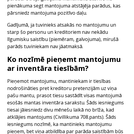
pienākuma segt mantojuma atstājēja parādus, kas
pārsniedz mantojuma pozitīvo daļu.
Gadījumā, ja tuvinieks atsakās no mantojumu un
starp šo personu un kreditoriem nav nekādu
līgumisku saistību (piemēram, galvojuma), mirušā
parāds tuviniekam nav jāatmaksā.
Ko nozīmē pieņemt mantojumu
ar inventāra tiesībām?
Pieņemot mantojumu, mantiniekam ir tiesības
nodrošināties pret kreditoru pretenzijām uz viņa
pašu mantu, prasot tiesu sastādīt visas mantojumā
esošās mantas inventāra sarakstu. Šāds iesniegums
tiesai jāiesniedz divu mēnešu laikā no brīža, kad
atklājies mantojums (Civillikuma 708.pants). Šāds
iesniegums nozīmē, ka mantinieks mantojumu
pieņem, bet viņa atbildība par parāda saistībām būs