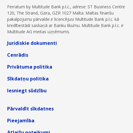
Ferratum by Multitude Bank p.l.c., adrese: ST Business Centre
120, The Strand, Gzira, GZR 1027 Malta. Maltas finanšu
pakalpojumu pārvalde ir licencējusi Multitude Bank p.l.c. kā
kredītiestādi saskaņā ar Banku likumu. Multitude Bank p.l.c. ir
Multitude AG meitas uzņēmums.
Juridiskie dokumenti
Cenrādis
Privātuma politika
Sīkdatņu politika
Iesniegt sūdzību
Pārvaldīt sīkdatnes
Pieejamība
Atlaižu noteikumi