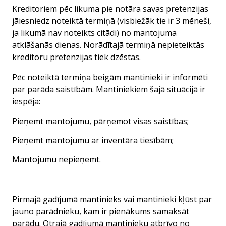
Kreditoriem pēc likuma pie notāra savas pretenzijas
jāiesniedz noteiktā termiņā (visbiežāk tie ir 3 mēneši,
ja likumā nav noteikts citādi) no mantojuma
atklāšanās dienas. Norādītajā termiņā nepieteiktās
kreditoru pretenzijas tiek dzēstas.
Pēc noteiktā termiņa beigām mantinieki ir informēti
par parāda saistībām. Mantiniekiem šajā situācijā ir
iespēja:
Pieņemt mantojumu, pārņemot visas saistības;
Pieņemt mantojumu ar inventāra tiesībām;
Mantojumu nepieņemt.
Pirmajā gadījumā mantinieks vai mantinieki kļūst par
jauno parādnieku, kam ir pienākums samaksāt
parādu. Otrajā gadījumā mantinieku atbrīvo no