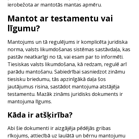
ierobežota ar mantotās mantas apmēru.
Mantot ar testamentu vai
līgumu?
Mantojums un tā regulējums ir komplicēta juridiska
norma, valsts likumdošanas sistēmas sastāvdaļa, kas
pastāv neatkarīgi no tā, vai esam par to informēti.
Tiesiskas valsts likumdošana, kā redzam, regulē arī
parādu mantošanu. Sabiedrībai sasniedzot zināmu
tiesisku briedumu, tās apzinīgākā daļa šos
jautājumus risina, sastādot mantojuma atstājēja
testamentu. Mazāk zināms juridisks dokuments ir
mantojuma līgums.
Kāda ir atšķirība?
Abi šie dokumenti ir aizgājēja pēdējās gribas
rīkojums, attiecībā uz laulātā un bērnu mantojumu